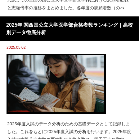
と志願倍率の推移をまとめました。各年度の志願者数（のべ出
願者数）と、募集人員に対する志願倍率を示し、続けて全体的
な傾向や変化について考察しています。年度別 志願者総数・志
2025年 関西国公立大学医学部合格者数ランキング｜高校
別データ徹底分析
2025.05.02
2025年度入試のデータ分析のための基礎データとして記録しま
した。これをもとに2025年度入試の分析を行います。2025年度