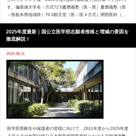
す。偏差値大学名・方式72.5慶應義塾（医－医）慶應義塾（医
－医栃木県地域枠）70.0順天堂（医－医Ａ方式）関西医科（医
－医）東京慈恵会医科（医－医）日本医科（医－医）67.5東北
医科薬科（医－医Ａ方式東北）東北医科薬科（医－医Ｂ
2025年度最新｜国公立医学部志願者推移と増減の要因を
徹底解説！
2025.06.11
医学部受験生や保護者の皆様に向けて、2011年度から2025年度
入試までの全国の国公立大学医学部医学科における志願者総数