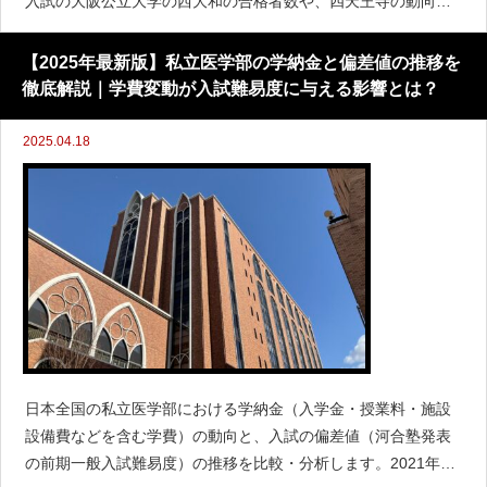
入試の大阪公立大学の西大和の合格者数や、四天王寺の動向な
どが気になっています。データ分析が終わればここで発表しま
す。しかしそれよりも気になるのは、2026年度入試の西大和と
【2025年最新版】私立医学部の学納金と偏差値の推移を
四
徹底解説｜学費変動が入試難易度に与える影響とは？
2025.04.18
日本全国の私立医学部における学納金（入学金・授業料・施設
設備費などを含む学費）の動向と、入試の偏差値（河合塾発表
の前期一般入試難易度）の推移を比較・分析します。2021年度