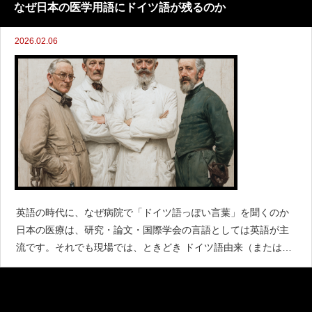
景と現代のリアルを紐解いていきます。かつてドイツ語は「医
なぜ日本の医学用語にドイツ語が残るのか
師の
2026.02.06
英語の時代に、なぜ病院で「ドイツ語っぽい言葉」を聞くのか
日本の医療は、研究・論文・国際学会の言語としては英語が主
流です。それでも現場では、ときどき ドイツ語由来（またはド
イツ語経由） の言葉が顔を出します。たとえば、退院を「エン
ト」、所見なしを「オーベー（o.B.）」、縫合を「ナー