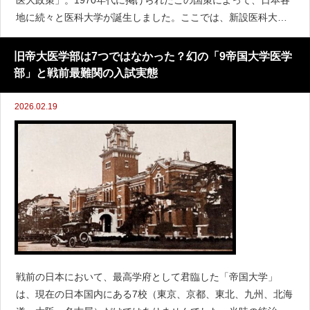
医大政策」。1970年代に掲げられたこの国策によって、日本各
地に続々と医科大学が誕生しました。ここでは、新設医科大学
が設立された背景や、現在の日本の医療においてどのような役
割・影響力を持っているのかを大学ごとに解説します。「一
旧帝大医学部は7つではなかった？幻の「9帝国大学医学
部」と戦前最難関の入試実態
2026.02.19
戦前の日本において、最高学府として君臨した「帝国大学」
は、現在の日本国内にある7校（東京、京都、東北、九州、北海