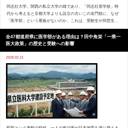
同志社大学。関西の私立大学の雄であり、「同志社英学校」時
代から考えると京都大学よりも設立の古いこの名門校に、なぜ
「医学部」という看板がないのか。これは、受験生や同窓生の
間で長年語られてきた、ある種の「ミステリー」でもありま
す。ここでは、歴史、行政、そして経済的な観点から、同志社
全47都道府県に医学部がある理由は？田中角栄「一県一
大学に医学部
医大政策」の歴史と受験への影響
2026.02.21
昭和という激動の時代、一人の政治家が日本地図を塗り替えま