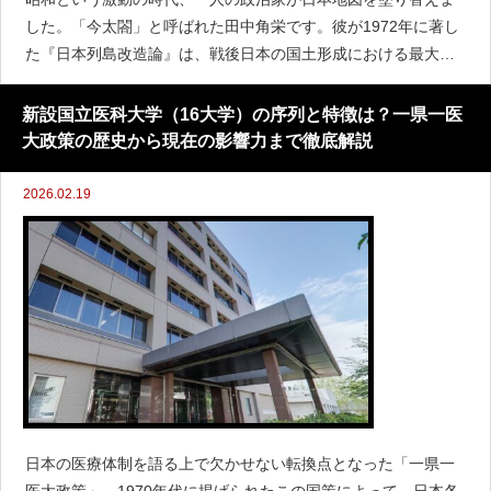
した。「今太閤」と呼ばれた田中角栄です。彼が1972年に著し
た『日本列島改造論』は、戦後日本の国土形成における最大の
バイブルとなりました。しかし、その「改造」の真の目的は、
コンクリートを流すことだけではありませんでした。その根底
新設国立医科大学（16大学）の序列と特徴は？一県一医
には、
大政策の歴史から現在の影響力まで徹底解説
2026.02.19
日本の医療体制を語る上で欠かせない転換点となった「一県一