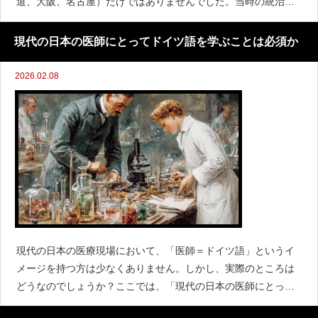
道、大阪、名古屋）だけではありませんでした。当時の統治下
にあった朝鮮半島のソウル（京城）と、台湾の台北にも設置さ
れ、計9校の帝国大学が存在していました。ここでは、これら
現代の日本の医師にとってドイツ語を学ぶことは必須か
「外地」に置かれた
2026.02.08
現代の日本の医療現場において、「医師＝ドイツ語」というイ
メージを持つ方は少なくありません。しかし、実際のところは
どうなのでしょうか？ここでは、「現代の日本の医師にとっ
て、ドイツ語学習は必須なのか？」というテーマで、歴史的背