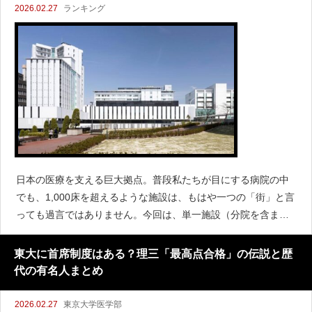
2026.02.27
ランキング
日本の医療を支える巨大拠点。普段私たちが目にする病院の中
でも、1,000床を超えるような施設は、もはや一つの「街」と言
っても過言ではありません。今回は、単一施設（分院を含まな
い独立した一つの病院）としての病床数ランキング・トップ100
を一挙に公開します。あなたの街のあの病院はランクインして
東大に首席制度はある？理三「最高点合格」の伝説と歴
代の有名人まとめ
2026.02.27
東京大学医学部