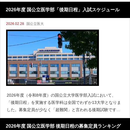
に「昭和大学」から名称を変更した昭和医科大学は、いま大き
な転換期を迎えています。特に、2026年度入学者からその恩
2026年度 国公立医学部「後期日程」入試スケジュール
2026.02.28
国公立医大
2026年度（令和8年度）の国公立大学医学部入試において、
「後期日程」を実施する医学科は全国でわずか13大学となりま
した。募集定員が少なく「超難関」と言われる後期試験です
が、最後まで諦めない受験生にとっては最後にして最大のチャ
ンスです。今回は、全13大学の試験日を一覧表にまとめ、各校
2026年度 国公立医学部 後期日程の募集定員ランキング