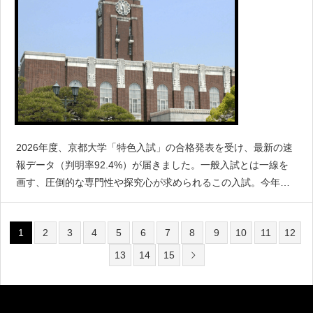
2026年度、京都大学「特色入試」の合格発表を受け、最新の速
報データ（判明率92.4%）が届きました。一般入試とは一線を
画す、圧倒的な専門性や探究心が求められるこの入試。今年は
どの高校が「京大の求める尖った才能」を輩出したのか、学部
ごとの詳細な合格実績をまとめました。文系学部：全国から多
1
2
3
4
5
6
7
8
9
10
11
12
様
13
14
15