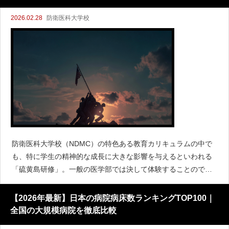
2026.02.28
防衛医科大学校
防衛医科大学校（NDMC）の特色ある教育カリキュラムの中で
も、特に学生の精神的な成長に大きな影響を与えるといわれる
「硫黄島研修」。一般の医学部では決して体験することのでき
ない、この重厚な研修内容とその意義について、受験生や保護
者の方向けに解説します。医学の知識を学ぶだけでなく、自衛
【2026年最新】日本の病院病床数ランキングTOP100｜
隊の幹部
全国の大規模病院を徹底比較