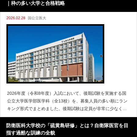
の特徴
｜枠の多い大学と合格戦略
2026.02.28
国公立医大
2026年度（令和8年度）入試において、後期試験を実施する国
公立大学医学部医学科（全13校）を、募集人員の多い順にラン
キング形式でまとめました。後期試験は定員が非常に少なく、
倍率も跳ね上がる超難関枠ですが、上位2校（山梨・奈良県立
医）は比較的大きな募集枠を維持しています。2026年
防衛医科大学校の「硫黄島研修」とは？自衛隊医官を目
指す過酷な訓練の全貌