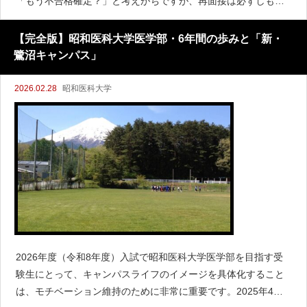
「もう不合格確定？」と考えがちですが、再面接は必ずしもマ
イナスではありません。大学側が「もう一段、判断材料を取り
たい」と考えたときに発生する手続きであり、制度設計や運営
【完全版】昭和医科大学医学部・6年間の歩みと「新・
上の都合で行
鷺沼キャンパス」
2026.02.28
昭和医科大学
2026年度（令和8年度）入試で昭和医科大学医学部を目指す受
験生にとって、キャンパスライフのイメージを具体化すること
は、モチベーション維持のために非常に重要です。2025年4月