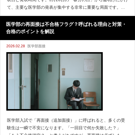
て、主要な医学部の発表が集中する非常に重要な局面です。発
表スケジュール一覧（時系列）発表日時大学名備考3/20（金・
祝） 10:00福井大学3/20（金・祝） 1
医学部の再面接は不合格フラグ？呼ばれる理由と対策・
合格のポイントを解説
2026.02.28
医学部面接
医学部入試で「再面接（追加面接）」に呼ばれると、多くの受
験生は一瞬で不安になります。「一回目で何か失敗した？」