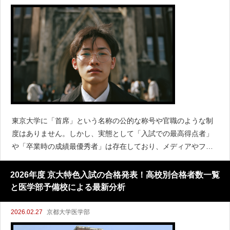
東京大学に「首席」という名称の公的な称号や官職のような制
度はありません。しかし、実態として「入試での最高得点者」
や「卒業時の成績最優秀者」は存在しており、メディアやファ
ンの間で「首席」と呼ばれたり、大学から表彰を受けたりする
ことはあります。東大理科三類（理三）に関連する「首席」の
2026年度 京大特色入試の合格発表！高校別合格者数一覧
事情と、有
と医学部予備校による最新分析
2026.02.27
京都大学医学部