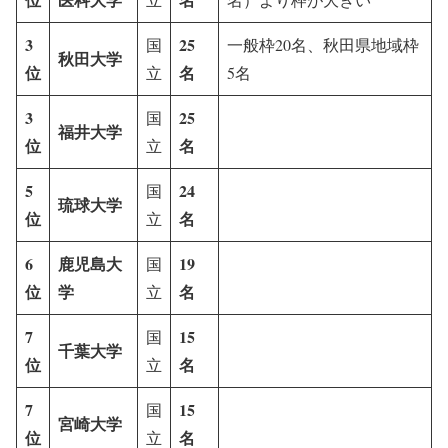
3
25
国
一般枠20名、秋田県地域枠
秋田大学
位
名
立
5名
3
25
国
福井大学
位
名
立
5
24
国
琉球大学
位
名
立
6
鹿児島大
19
国
位
学
名
立
7
15
国
千葉大学
位
名
立
7
15
国
宮崎大学
位
名
立