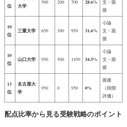
28.6%
500
200
700
文・面
位
大学
接
小論
10
三重大学
31.6%
650
300
950
文・面
位
接
小論
10
山口大学
34.5%
950
500
1450
文・面
位
接
面接
13
名古屋大
0%
950
0
950
（段階
位
学
評価）
配点比率から見る受験戦略のポイント