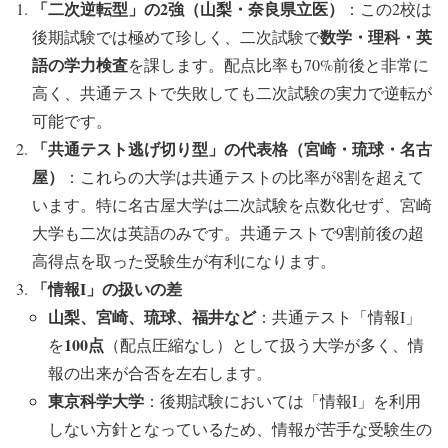
「二次逆転型」の2強（山梨・奈良県立医）
：この2校は
数学・理科・英
後期試験では極めて珍しく、二次試験で
語の学力検査
を課します。配点比率も70%前後と非常に
高く、共通テストで失敗しても二次試験の実力で逆転が
可能です。
「共通テスト逃げ切り型」の代表格（宮崎・琉球・名古
屋）
：これらの大学は共通テストの比率が8割を超えて
います。特に名古屋大学は二次試験を点数化せず、宮崎
大学も二次は英語のみです。共通テストで9割前後の超
高得点を取った受験生が有利になります。
「情報I」の扱いの差
山梨、宮崎、琉球、福井など
：共通テスト「情報I」
100点
を
（配点圧縮なし）として扱う大学が多く、情
報の出来が合否を左右します。
東京科学大学
：後期試験においては「情報I」を利用
しない方針となっているため、情報が苦手な受験生の