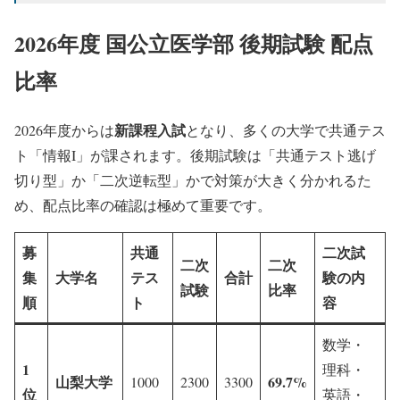
2026年度 国公立医学部 後期試験 配点
比率
新課程入試
2026年度からは
となり、多くの大学で共通テス
ト「情報I」が課されます。後期試験は「共通テスト逃げ
切り型」か「二次逆転型」かで対策が大きく分かれるた
め、配点比率の確認は極めて重要です。
募
共通
二次試
二次
二次
集
大学名
テス
合計
験の内
試験
比率
順
ト
容
数学・
1
理科・
山梨大学
69.7%
1000
2300
3300
位
英語・