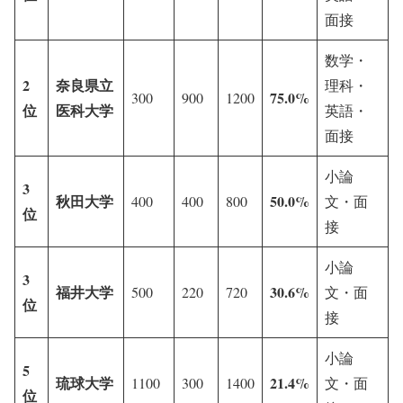
面接
数学・
2
奈良県立
理科・
75.0%
300
900
1200
位
医科大学
英語・
面接
小論
3
秋田大学
50.0%
400
400
800
文・面
位
接
小論
3
福井大学
30.6%
500
220
720
文・面
位
接
小論
5
琉球大学
21.4%
1100
300
1400
文・面
位