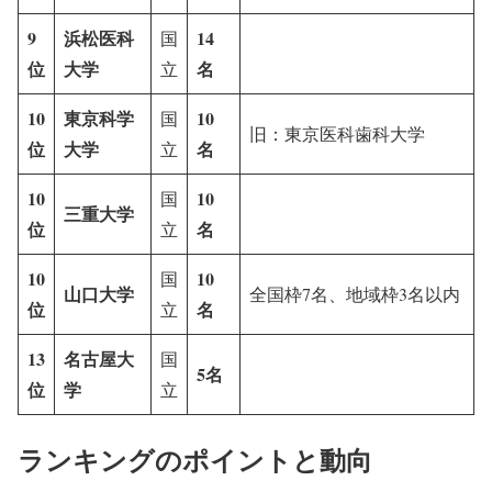
9
浜松医科
14
国
位
大学
名
立
10
東京科学
10
国
旧：東京医科歯科大学
位
大学
名
立
10
10
国
三重大学
位
名
立
10
10
国
山口大学
全国枠7名、地域枠3名以内
位
名
立
13
名古屋大
国
5名
位
学
立
ランキングのポイントと動向