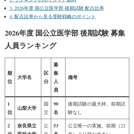
3.
2026年度 国公立医学部 後期試験 配点比率
4.
配点比率から見る受験戦略のポイント
2026年度 国公立医学部 後期試験 募集
人員ランキング
募
順
区
集
大学名
備考
位
分
人
員
1
90
国
後期試験の最大枠。前期試
山梨大学
位
名
立
験なし
2
奈良県立
53
公
公立唯一の実施。前期（22
位
医科大学
名
立
名）より枠が大きい