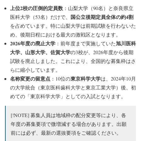
上位2校の圧倒的定員数
：山梨大学（90名）と奈良県立
国公立後期定員全体の約4割
医科大学（53名）だけで、
を占めています。特に山梨大学は前期試験を行わないた
め、後期日程における最大の激戦区となります。
2026年度の廃止大学
旭川医科
：前年度まで実施していた
大学、山形大学、佐賀大学
の3校が、2026年度から後期
試験を廃止しました。これにより、全国的な募集枠はさ
らに縮小しています。
名称変更の留意点
東京科学大学
：10位の
は、2024年10月
の大学統合（東京医科歯科大学と東京工業大学）後、初
めての「東京科学大学」としての入試となります。
[!NOTE] 募集人員は地域枠の配分変更等により、各
年度の募集要項で微増減する場合があります。出願
前には必ず、最新の選抜要項をご確認ください。