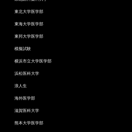
東北大学医学部
東海大学医学部
東邦大学医学部
模擬試験
横浜市立大学医学部
浜松医科大学
浪人生
海外医学部
滋賀医科大学
熊本大学医学部