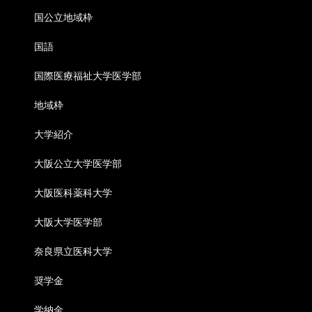
国公立地域枠
国語
国際医療福祉大学医学部
地域枠
大学紹介
大阪公立大学医学部
大阪医科薬科大学
大阪大学医学部
奈良県立医科大学
奨学金
学納金