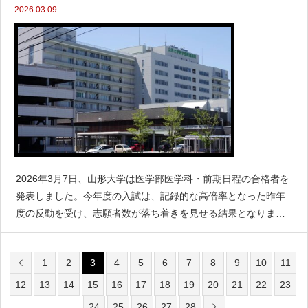
2026.03.09
2026年3月7日、山形大学は医学部医学科・前期日程の合格者を
発表しました。今年度の入試は、記録的な高倍率となった昨年
度の反動を受け、志願者数が落ち着きを見せる結果となりまし
た。2026年度（令和8年度）前期日程 合格発表結果合格発表資
料および確定した志願状況に基づくデータは以下の
1
2
3
4
5
6
7
8
9
10
11
12
13
14
15
16
17
18
19
20
21
22
23
24
25
26
27
28