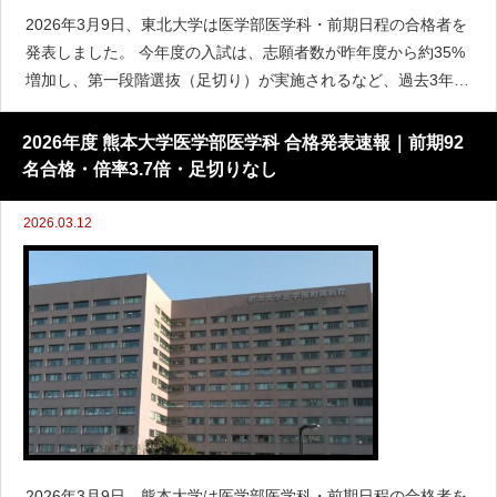
2026年3月9日、東北大学は医学部医学科・前期日程の合格者を
発表しました。 今年度の入試は、志願者数が昨年度から約35%
増加し、第一段階選抜（足切り）が実施されるなど、過去3年間
で最も高い競争率となりました。2026年度（令和8年度）前期
日程 入試結果最新の合格者発表資料および確
2026年度 熊本大学医学部医学科 合格発表速報｜前期92
名合格・倍率3.7倍・足切りなし
2026.03.12
2026年3月9日、熊本大学は医学部医学科・前期日程の合格者を