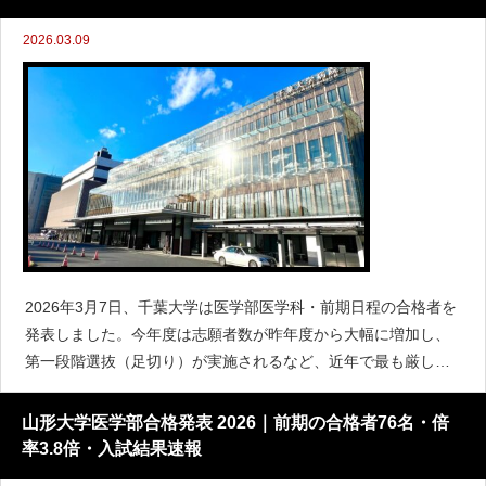
2026.03.09
2026年3月7日、千葉大学は医学部医学科・前期日程の合格者を
発表しました。今年度は志願者数が昨年度から大幅に増加し、
第一段階選抜（足切り）が実施されるなど、近年で最も厳しい
競争となりました。2026年度（令和8年度）前期日程 合格発表
結果合格発表資料および確定した志願状況に基づく
山形大学医学部合格発表 2026｜前期の合格者76名・倍
率3.8倍・入試結果速報