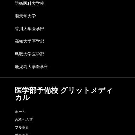
防衛医科大学校
順天堂大学
香川大学医学部
高知大学医学部
鳥取大学医学部
鹿児島大学医学部
医学部予備校 グリットメディ
カル
ホーム
合格への道
フル個別