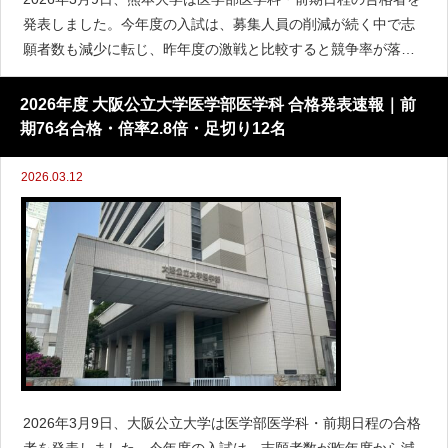
発表しました。今年度の入試は、募集人員の削減が続く中で志
願者数も減少に転じ、昨年度の激戦と比較すると競争率が落ち
着く結果となりました。2026年度（令和8年度）前期日程 合格
発表結果最新の合格者発表資料 および確定した志
2026年度 大阪公立大学医学部医学科 合格発表速報｜前
期76名合格・倍率2.8倍・足切り12名
2026.03.12
2026年3月9日、大阪公立大学は医学部医学科・前期日程の合格