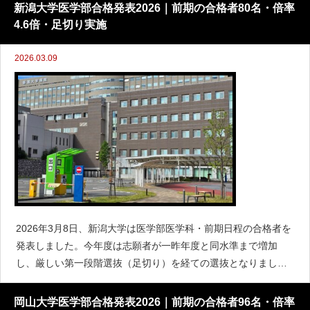
日程 合格発表結果合格発表資料および確定志願状況に
新潟大学医学部合格発表2026｜前期の合格者80名・倍率
4.6倍・足切り実施
2026.03.09
2026年3月8日、新潟大学は医学部医学科・前期日程の合格者を
発表しました。今年度は志願者が一昨年度と同水準まで増加
し、厳しい第一段階選抜（足切り）を経ての選抜となりまし
た。2026年度（令和8年度）前期日程 合格発表結果最新の合格
者発表資料および確定した志願状況に基づくデータは以
岡山大学医学部合格発表2026｜前期の合格者96名・倍率