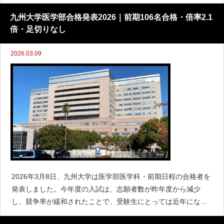
り）」が実施されるなど、国内最難関校の一つに相応しい厳し
い選抜となりました。2026年度（令和8年度）前期日程 合格発
九州大学医学部合格発表2026｜前期106名合格・倍率2.1
倍・足切りなし
2026.03.09
2026年3月8日、九州大学は医学部医学科・前期日程の合格者を
発表しました。今年度の入試は、志願者数が昨年度から減少
し、競争率が緩和されたことで、受験生にとっては近年にない
「チャンスの年」となりました。2026年度（令和8年度）前期