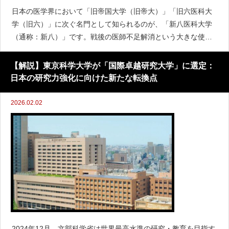
日本の医学界において「旧帝国大学（旧帝大）」「旧六医科大
学（旧六）」に次ぐ名門として知られるのが、「新八医科大学
（通称：新八）」です。戦後の医師不足解消という大きな使命
を背負って誕生したこれらの大学は、現在、地域医療の砦であ
ると同時に、世界をリードする最先端研究の拠点としても君臨
【解説】東京科学大学が「国際卓越研究大学」に選定：
しています。
日本の研究力強化に向けた新たな転換点
2026.02.02
2024年12月、文部科学省は世界最高水準の研究・教育を目指す