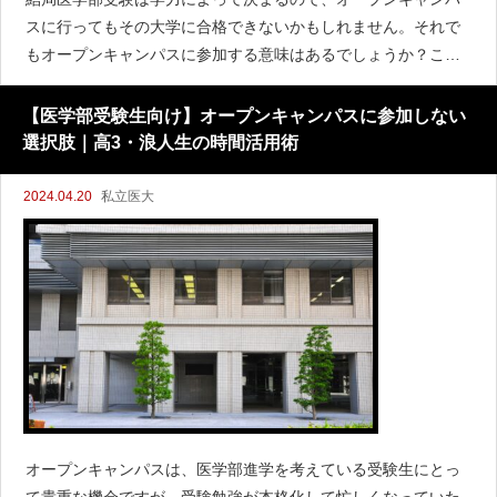
スに行ってもその大学に合格できないかもしれません。それで
もオープンキャンパスに参加する意味はあるでしょうか？この
質問に対する答えは、参加する学年によって異なります。オー
プンキャンパスに参加する意味は、医学部選びの重要な一環で
【医学部受験生向け】オープンキャンパスに参加しない
す
選択肢｜高3・浪人生の時間活用術
2024.04.20
私立医大
オープンキャンパスは、医学部進学を考えている受験生にとっ