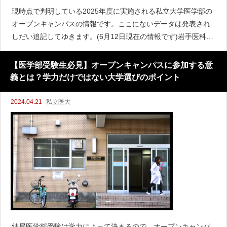
現時点で判明している2025年度に実施される私立大学医学部の
オープンキャンパスの情報です。ここにないデータは発表され
しだい追記してゆきます。(6月12日現在の情報です)岩手医科大
学（岩手県）形式：対面（矢巾キャンパス）時期：2025年7月2
6日(土
【医学部受験生必見】オープンキャンパスに参加する意
義とは？学力だけではない大学選びのポイント
2024.04.21
私立医大
結局医学部受験は学力によって決まるので、オープンキャンパ