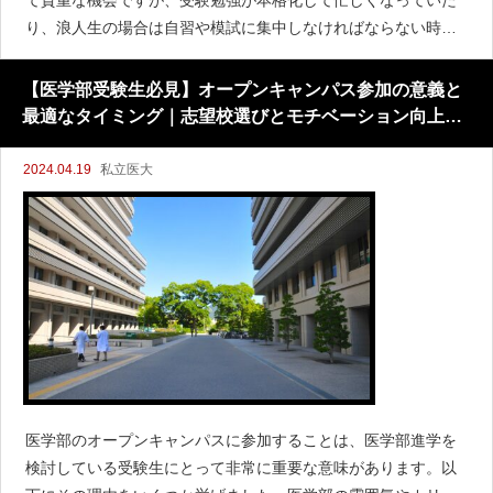
て貴重な機会ですが、受験勉強が本格化して忙しくなっていた
り、浪人生の場合は自習や模試に集中しなければならない時期
でもあります。参加しなくてもいいかどうかは、個々の状況や
優先事項によって異なります。一般的に言えば、医学部のオー
【医学部受験生必見】オープンキャンパス参加の意義と
プンキャン
最適なタイミング｜志望校選びとモチベーション向上の
ために
2024.04.19
私立医大
医学部のオープンキャンパスに参加することは、医学部進学を
検討している受験生にとって非常に重要な意味があります。以