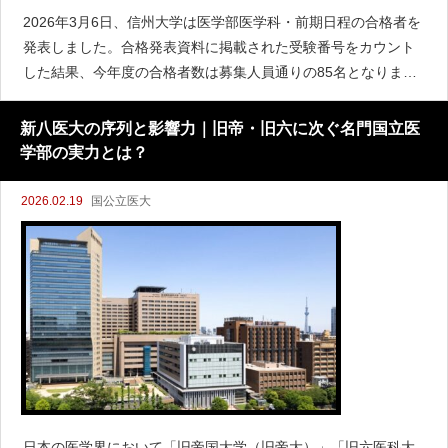
2026年3月6日、信州大学は医学部医学科・前期日程の合格者を
発表しました。合格発表資料に掲載された受験番号をカウント
した結果、今年度の合格者数は募集人員通りの85名となりまし
た。2026年度（令和8年度）前期日程 合格発表結果最新の合格
発表PDFおよび確定志願状況に基づくデータは
新八医大の序列と影響力｜旧帝・旧六に次ぐ名門国立医
学部の実力とは？
2026.02.19
国公立医大
日本の医学界において「旧帝国大学（旧帝大）」「旧六医科大