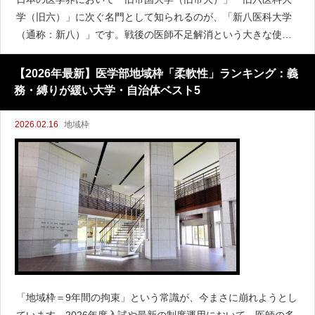
学（旧六）」に次ぐ名門として知られるのが、「新八医科大学
（通称：新八）」です。戦後の医師不足解消という大きな使命
を背負って誕生したこれらの大学は、現在、地域医療の砦であ
ると同時に、世界をリードする最先端研究の拠点としても君臨
【2026年最新】医学部地域枠「柔軟性」ランキング：義
しています。
務・縛りが緩い大学・自治体ベスト5
2026.02.16
地域枠
「地域枠＝9年間の拘束」という常識が、今まさに崩れようとし