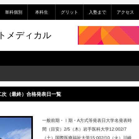
単科個別
本科生
グリット
入塾まで
アクセス
ットメディカル
試 二次（最終）合格発表日一覧
一般前期・Ⅰ期・A方式等発表日大学名発表時
間（目安）2/5（木）岩手医科大学12:002/7
（土）国際医療福祉大学15:002/10（火）川崎