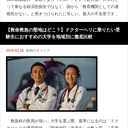
って単なる経済的損失ではなく、国から「教育機関としての適
格性がない」と突きつけられたに等しい、最大の不名誉です。
しかし、過去にはこのどん底から這い上がり、信頼を取り戻し
た大学も存在します。彼らがどのようにして「ブランドの再定
【救命救急の聖地はどこ？】ドクターヘリに乗りたい受
義」を行い
験生におすすめの大学を地域別に徹底比較
2026.02.18
医師のキャリア
「救急科の医局が強い」大学を選ぶ際、基準になるのは「ドク
ターヘリの運用実績」「関連病院（派遣先）の数と質」「高度