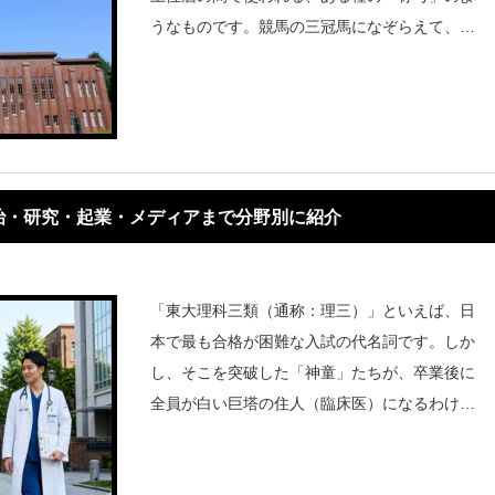
うなものです。競馬の三冠馬になぞらえて、東
大入試に向けた主要な3つの冠模試すべてで圧
倒的な成績を収めることを指します。トリプル
クラウンを構成する「三冠」
治・研究・起業・メディアまで分野別に紹介
「東大理科三類（通称：理三）」といえば、日
本で最も合格が困難な入試の代名詞です。しか
し、そこを突破した「神童」たちが、卒業後に
全員が白い巨塔の住人（臨床医）になるわけで
はありません。むしろ、理三出身者の真のすご
さは、「医師免許を持ちながら、社会のあらゆ