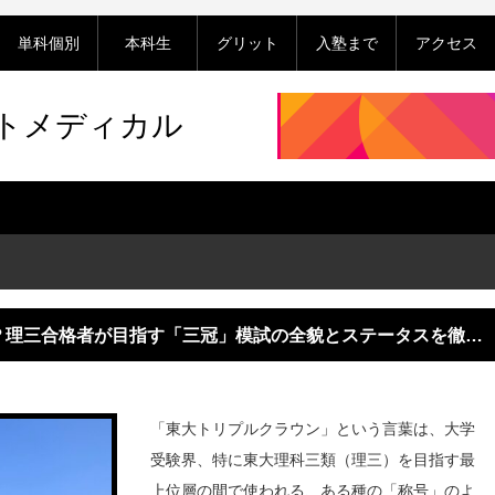
単科個別
本科生
グリット
入塾まで
アクセス
ットメディカル
？理三合格者が目指す「三冠」模試の全貌とステータスを徹底
「東大トリプルクラウン」という言葉は、大学
受験界、特に東大理科三類（理三）を目指す最
上位層の間で使われる、ある種の「称号」のよ