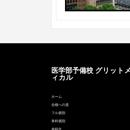
医学部予備校 グリット
ィカル
ホーム
合格への道
フル個別
単科個別
本科生