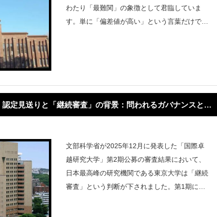
わたり「最難関」の象徴として君臨していま
す。単に「偏差値が高い」という言葉だけでは
片付けられない、その構造的な凄さと社会的な
位置付けについて、多角的な視点から客観的に
解説します。入試統計から見る圧倒的な「希
」認定見送りと「継続審査」の背景：問われるガバナンスと信
文部科学省が2025年12月に発表した「国際卓
越研究大学」第2期公募の審査結果において、
日本最高峰の研究機関である東京大学は「継続
審査」という判断が下されました。第1期に続
き、今回も正式認定が見送られた形となった東
京大学。国内トップの論文数や研究実績を誇り