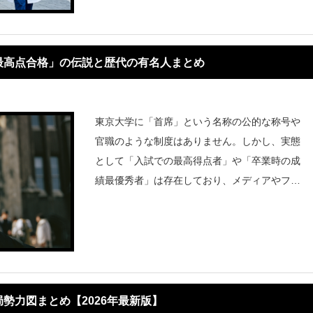
るセクターでリーダーシップを発揮する多
最高点合格」の伝説と歴代の有名人まとめ
東京大学に「首席」という名称の公的な称号や
官職のような制度はありません。しかし、実態
として「入試での最高得点者」や「卒業時の成
績最優秀者」は存在しており、メディアやファ
ンの間で「首席」と呼ばれたり、大学から表彰
を受けたりすることはあります。東大理科三類
（理三）に関連する「首席」の事情と、有
勢力図まとめ【2026年最新版】