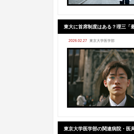
東大に首席制度はある？理三「
2026.02.27
東京大学医学部
東京大学医学部の関連病院・医局