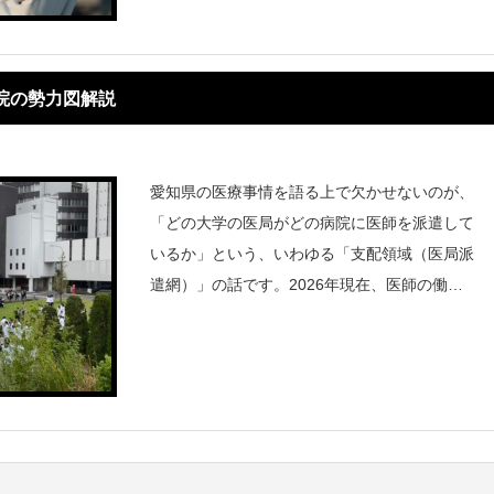
経験できる市中病院の救命センターへ派遣さ
病院の勢力図解説
愛知県の医療事情を語る上で欠かせないのが、
「どの大学の医局がどの病院に医師を派遣して
いるか」という、いわゆる「支配領域（医局派
遣網）」の話です。2026年現在、医師の働き
方改革による「医師の引き揚げ」や、名古屋市
立大学の勢力拡大を経て、勢力図はより鮮明に
なっています。愛知県内の有力病院と大