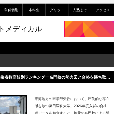
単科個別
本科生
グリット
入塾まで
アクセス
ットメディカル
部 合格者数高校別ランキングー名門校の勢力図と合格を勝ち取る
東海地方の医学部受験において、圧倒的な存在
感を放つ藤田医科大学。2026年度入試の合格
者データを精査すると、地元の名門校による盤