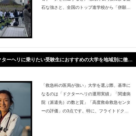
石な強さと、全国のトップ進学校から「併願
先・進学先」として選ばれるブランド力の向上
が鮮明に浮かび上がりました。2026年度 合格
者数ランキング（1名まで全
クターヘリに乗りたい受験生におすすめの大学を地域別に徹底
「救急科の医局が強い」大学を選ぶ際、基準に
なるのは「ドクターヘリの運用実績」「関連病
院（派遣先）の数と質」「高度救命救急センタ
ーの評価」の3点です。特に、フライトドクタ
ーを目指す上で「関連病院の多さ」は重要で
す。医局が強ければ、若いうちに多くの症例を