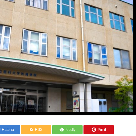
Hatena
RSS
feedly
Pin it