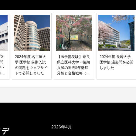
市立
2024年度 名古屋大
【医学部受験】奈良
2024年度 長崎大学
去問
学 医学部 前期入試
県立医科大学・後期
医学部 過去問を公開
学・
の問題をウェブサイ
入試の過去5年徹底
しました
傾向
トで公開しました
分析と合格戦略（20
26年版）
アーカイブ
2026年4月
メデ