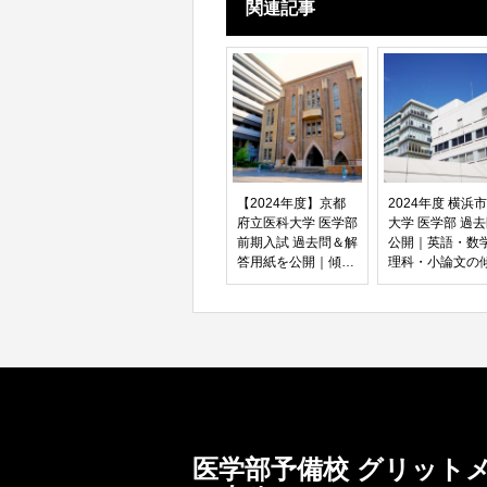
関連記事
【2024年度】京都
2024年度 横浜
府立医科大学 医学部
大学 医学部 過
前期入試 過去問＆解
公開｜英語・数
答用紙を公開｜傾向
理科・小論文の
分析に最適
分析に最適
医学部予備校 グリット