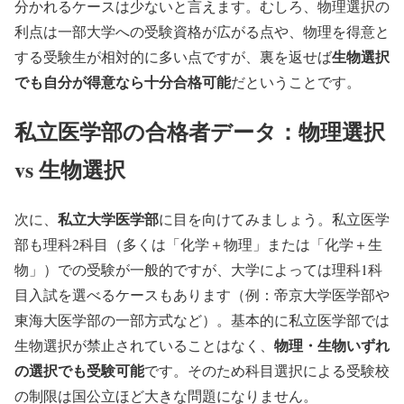
分かれるケースは少ないと言えます。むしろ、物理選択の
利点は一部大学への受験資格が広がる点や、物理を得意と
生物選択
する受験生が相対的に多い点ですが、裏を返せば
でも自分が得意なら十分合格可能
だということです。
私立医学部の合格者データ：物理選択
vs 生物選択
私立大学医学部
次に、
に目を向けてみましょう。私立医学
部も理科2科目（多くは「化学＋物理」または「化学＋生
物」）での受験が一般的ですが、大学によっては理科1科
目入試を選べるケースもあります（例：帝京大学医学部や
東海大医学部の一部方式など）。基本的に私立医学部では
物理・生物いずれ
生物選択が禁止されていることはなく、
の選択でも受験可能
です。そのため科目選択による受験校
の制限は国公立ほど大きな問題になりません。