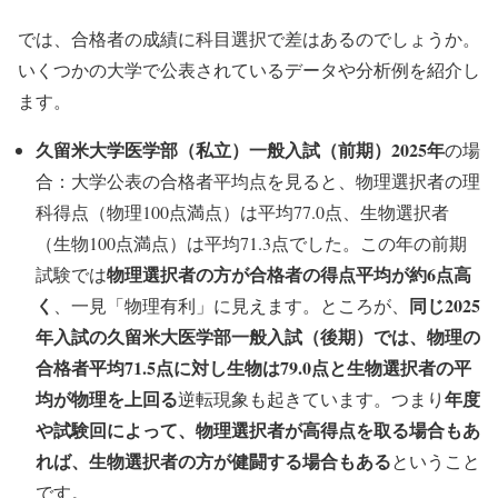
では、合格者の成績に科目選択で差はあるのでしょうか。
いくつかの大学で公表されているデータや分析例を紹介し
ます。
久留米大学医学部（私立）一般入試（前期）2025年
の場
合：大学公表の合格者平均点を見ると、物理選択者の理
科得点（物理100点満点）は平均77.0点、生物選択者
（生物100点満点）は平均71.3点でした。この年の前期
物理選択者の方が合格者の得点平均が約6点高
試験では
く
同じ2025
、一見「物理有利」に見えます。ところが、
年入試の久留米大医学部一般入試（後期）では、物理の
合格者平均71.5点に対し生物は79.0点と生物選択者の平
均が物理を上回る
年度
逆転現象も起きています。つまり
や試験回によって、物理選択者が高得点を取る場合もあ
れば、生物選択者の方が健闘する場合もある
ということ
です。