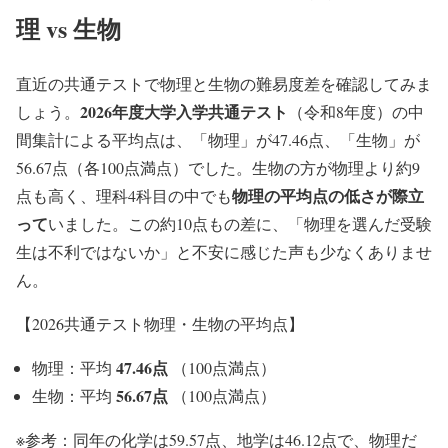
理 vs 生物
直近の共通テストで物理と生物の難易度差を確認してみま
2026年度大学入学共通テスト
しょう。
（令和8年度）の中
間集計による平均点は、「物理」が47.46点、「生物」が
56.67点（各100点満点）でした。生物の方が物理より約9
物理の平均点の低さが際立
点も高く、理科4科目の中でも
って
いました。この約10点もの差に、「物理を選んだ受験
生は不利ではないか」と不安に感じた声も少なくありませ
ん。
【2026共通テスト物理・生物の平均点】
47.46点
物理：平均
（100点満点）
56.67点
生物：平均
（100点満点）
※参考：同年の化学は59.57点、地学は46.12点で、物理だ