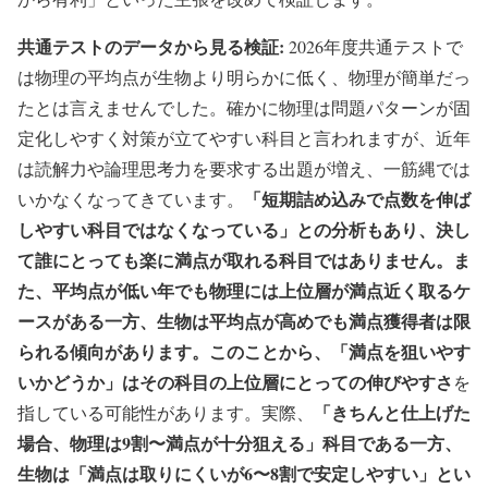
共通テストのデータから見る検証:
2026年度共通テストで
は物理の平均点が生物より明らかに低く、物理が簡単だっ
たとは言えませんでした。確かに物理は問題パターンが固
定化しやすく対策が立てやすい科目と言われますが、近年
は読解力や論理思考力を要求する出題が増え、一筋縄では
「短期詰め込みで点数を伸ば
いかなくなってきています。
しやすい科目ではなくなっている」との分析もあり、決し
て誰にとっても楽に満点が取れる科目ではありません。ま
た、平均点が低い年でも物理には上位層が満点近く取るケ
ースがある一方、生物は平均点が高めでも満点獲得者は限
られる傾向があります。このことから、「満点を狙いやす
いかどうか」はその科目の上位層にとっての伸びやすさ
を
「きちんと仕上げた
指している可能性があります。実際、
場合、物理は9割〜満点が十分狙える」科目である一方、
生物は「満点は取りにくいが6〜8割で安定しやすい」とい