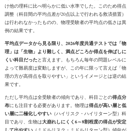
け他の理科に比べ明らかに低い水準でした。このため得点
調整（科目間の平均点差が20点以上で行われる救済措置）
は行われなかったものの、物理受験者の平均点の低さは異
例の結果です。
平均点データから見る限り、2026年度共通テストでは「物
理」は「生物」より難しく、満点どころか得点を伸ばしに
くい科目だった
と言えます。もちろん毎年の問題レベルに
よって難易度は変動しますが、この年に限って言えば「物
理の方が高得点を取りやすい」というイメージとは逆の結
果です。
得点分
ただし平均点は全受験者の傾向であり、科目ごとの
布
得点が高い層と低
にも注目する必要があります。物理は
い層に二極化しやすい
（ハイリスク・ハイリターン型）科
大崩れしにくく6～8割程度の得点が安定
目であり、生物は
して出やすい
（ミドルリスク・ミドルリターン型）傾向が