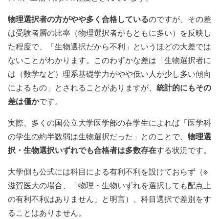
物理選択者の方がやや多く合格している
のですが、その差
は受験者層の比率（物理選択者がもともに多い）を反映し
た程度で、「生物選択だから不利」というほどの大差では
ないことがわかります。このわずかな差は「生物選択者に
は（数学など）理系基礎学力がやや低い人が少し多い傾向
統計的にもその
によるもの」とされることがありますが、
差は僅か
です。
実際、多くの国公立大学医学部の在学生によれば「医学科
物理選
の学生の約半数弱は生物選択だった」とのことで、
択・生物選択いずれでも合格者は多数存在
する状況です。
大学側も公式には科目による有利不利を設けておらず（※
滋賀医大の場合、「物理・生物いずれを選択しても配点上
の有利不利はありません」と明言）、科目選択で差別をす
ることはありません。