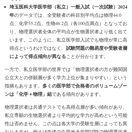
埼玉医科大学医学部（私立）一般入試（一次試験）2024
年
のデータでは、全受験者の科目別平均点は物理44.0
点、化学55.2点、生物46.2点（各100点満点）となってお
り、物理選択者全体の平均点が生物選択者より低く出て
います。このように、私立医学部入試でも物理が常に高
試験問題の難易度や受験者層
得点というわけではなく、
によって得点傾向が異なる
ことが分かります。
一方で、私立医学部の世界では「物理選択者の方が難関国
公立大との併願層が多く学力上位が集まりやすい」という
多くの医学部で合格者のボリュームゾー
指摘もあります。
ンは「化学＋物理」組
である傾向があります。
物理選択者は共通テストでも高得点層が多い傾向があり、
私立専願の生物選択者より平均的な学力が高めという可能
性は否めません。この点は各大学の受験生層によっても異
なりますが、例えば先述の久留米大前期試験で物理選択者