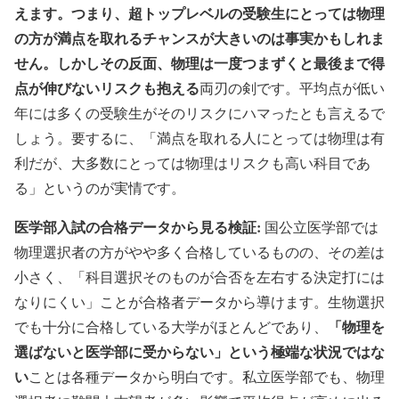
えます。つまり、超トップレベルの受験生にとっては物理
の方が満点を取れるチャンスが大きいのは事実かもしれま
せん。しかしその反面、物理は一度つまずくと最後まで得
点が伸びないリスクも抱える
両刃の剣です。平均点が低い
年には多くの受験生がそのリスクにハマったとも言えるで
しょう。要するに、「満点を取れる人にとっては物理は有
利だが、大多数にとっては物理はリスクも高い科目であ
る」というのが実情です。
医学部入試の合格データから見る検証:
国公立医学部では
物理選択者の方がやや多く合格しているものの、その差は
小さく、「科目選択そのものが合否を左右する決定打には
なりにくい」ことが合格者データから導けます。生物選択
「物理を
でも十分に合格している大学がほとんどであり、
選ばないと医学部に受からない」という極端な状況ではな
い
ことは各種データから明白です。私立医学部でも、物理