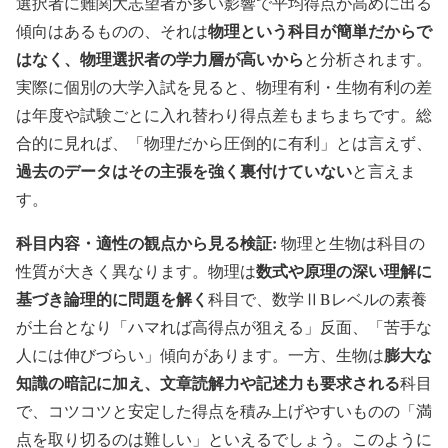
選択者に難関大志望者が多い影響で平均得点が高めに出る
物理という科目が簡単だからで
傾向はあるものの、それは
はなく、物理選択者の学力層が高いから
と分析されます。
実際に個別の大学入試を見ると、物理有利・生物有利の差
は年度や試験ごとに入れ替わり得点差もまちまちです。総
合的に見れば、「物理だから圧倒的に有利」とは言えず、
過去のデータはその主張を強く裏付けていない
と言えま
す。
科目内容・適性の観点から見る検証:
物理と生物は科目の
数式や原理の深い理解に
性質が大きく異なります。物理は
基づき論理的に問題を解く
科目で、数学ⅡBレベルの素養
が土台となり「ハマれば高得点が狙える」反面、「苦手な
膨大な
人には伸びづらい」傾向があります。一方、生物は
知識の暗記に加え、文章読解力や記述力も要求される
科目
で、コツコツと安定した得点を積み上げやすいものの「満
点を取り切るのは難しい」といえるでしょう。このように