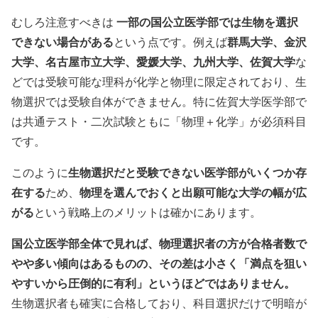
一部の国公立医学部では生物を選択
むしろ注意すべきは
できない場合がある
群馬大学、金沢
という点です。例えば
大学
、
名古屋市立大学
、
愛媛大学
、
九州大学
、
佐賀大学
な
どでは受験可能な理科が化学と物理に限定されており、生
物選択では受験自体ができません。特に佐賀大学医学部で
は共通テスト・二次試験ともに「物理＋化学」が必須科目
です。
生物選択だと受験できない医学部がいくつか存
このように
在する
物理を選んでおくと出願可能な大学の幅が広
ため、
がる
という戦略上のメリットは確かにあります。
国公立医学部全体で見れば、物理選択者の方が合格者数で
やや多い傾向はあるものの、その差は小さく「満点を狙い
やすいから圧倒的に有利」というほどではありません。
生物選択者も確実に合格しており、科目選択だけで明暗が