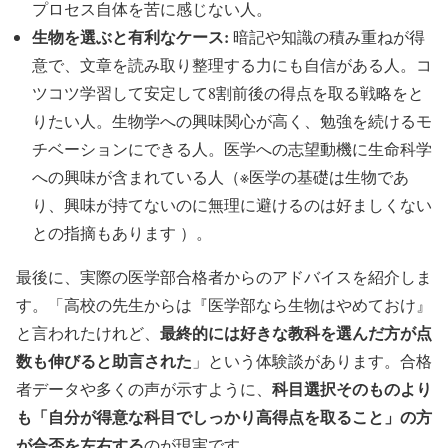
プロセス自体を苦に感じない人。
生物を選ぶと有利なケース:
暗記や知識の積み重ねが得
意で、文章を読み取り整理する力にも自信がある人。コ
ツコツ学習して安定して8割前後の得点を取る戦略をと
りたい人。生物学への興味関心が高く、勉強を続けるモ
チベーションにできる人。医学への志望動機に生命科学
への興味が含まれている人（※医学の基礎は生物であ
り、興味が持てないのに無理に避けるのは好ましくない
との指摘もあります ）。
最後に、実際の医学部合格者からのアドバイスを紹介しま
す。「高校の先生からは『医学部なら生物はやめておけ』
最終的には好きな教科を選んだ方が点
と言われたけれど、
数も伸びると助言された
」という体験談があります。合格
科目選択そのものより
者データや多くの声が示すように、
も「自分が得意な科目でしっかり高得点を取ること」の方
が合否を左右する
のが現実です。