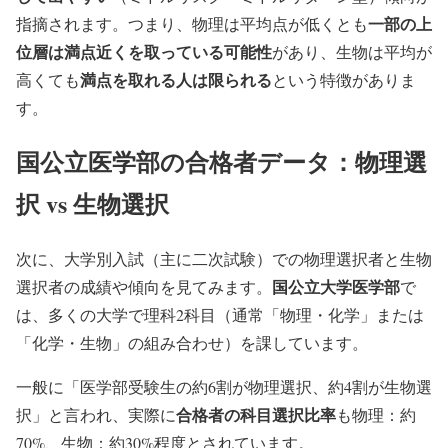
一部の上
指摘されます。つまり、物理は平均点が低くとも
位層は満点近くを取っている可能性
があり、生物は平均が
満点を取れる人は限られる
高くても
という特徴がありま
す。
国公立医学部の合格者データ：物理選
択 vs 生物選択
次に、大学別入試（主に二次試験）での物理選択者と生物
国公立大学医学部
選択者の成績や傾向を見てみます。
で
は、多くの大学で理科2科目（通常「物理・化学」または
「化学・生物」の組み合わせ）を課しています。
一般に「医学部受験生の約6割が物理選択、約4割が生物選
合格者の科目選択比率
択」と言われ、実際に
も物理：約
70%、生物：約30%程度とされています。