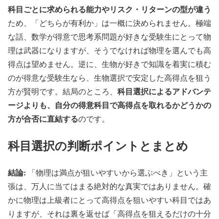
科目ごとに求められる能力やリスク・リターンの型が違う
ため、「どちらが有利か」は一概に決められません。極端
な話、数学が得意で思考系問題が好きな受験生にとって物
理は武器になりますが、そうでなければ物理を選んでも高
得点は望めません。逆に、生物が好きで知識を着実に積む
のが得意な受験生なら、生物選択で安定した高得点を狙う
科目選択によるアドバンテ
方が賢明です。結局のところ、
ージよりも、自分の得意科目で高得点を取れるかどうかの
方が合否に直結する
のです。
科目選択の判断ポイントとまとめ
結論:
「物理は満点が狙いやすいから選ぶべき」という主
張は、万人に当てはまる絶対的な真実ではありません。確
かに物理は上級者にとって高得点を狙いやすい科目ではあ
りますが、それは裏を返せば「高得点を狙えるだけの十分