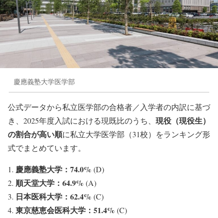
慶應義塾大学医学部
公式データから私立医学部の合格者／入学者の内訳に基づ
現役（現役生）
き、2025年度入試における現既比のうち、
の割合が高い順
に私立大学医学部（31校）をランキング形
式でまとめています。
慶應義塾大学：74.0%
(D)
順天堂大学：64.9%
(A)
日本医科大学：62.4%
(C)
東京慈恵会医科大学：51.4%
(C)