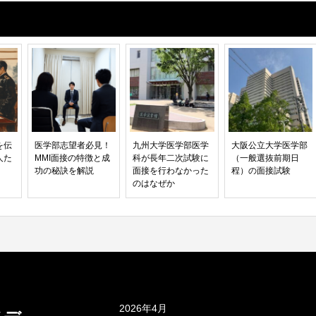
を伝
医学部志望者必見！
九州大学医学部医学
大阪公立大学医学部
人た
MMI面接の特徴と成
科が長年二次試験に
（一般選抜前期日
功の秘訣を解説
面接を行わなかった
程）の面接試験
のはなぜか
アーカイブ
2026年4月