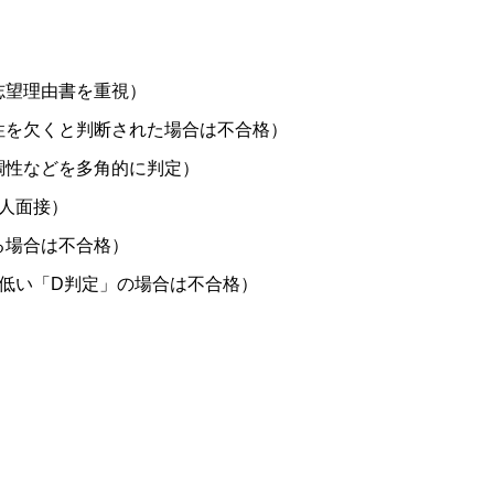
）
志望理由書を重視）
性を欠くと判断された場合は不合格）
調性などを多角的に判定）
人面接）
る場合は不合格）
く低い「D判定」の場合は不合格）