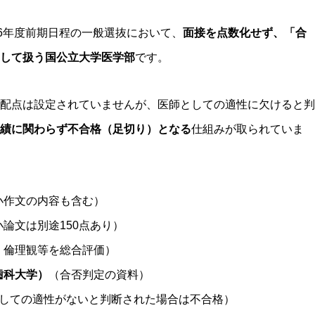
26年度前期日程の一般選抜において、
面接を点数化せず、「合
して扱う国公立大学医学部
です。
配点は設定されていませんが、医師としての適性に欠けると判
績に関わらず不合格（足切り）となる
仕組みが取られていま
小作文の内容も含む）
論文は別途150点あり）
、倫理観等を総合評価）
歯科大学）
（合否判定の資料）
としての適性がないと判断された場合は不合格）