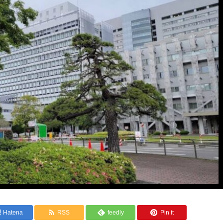
Hatena
RSS
feedly
Pin it