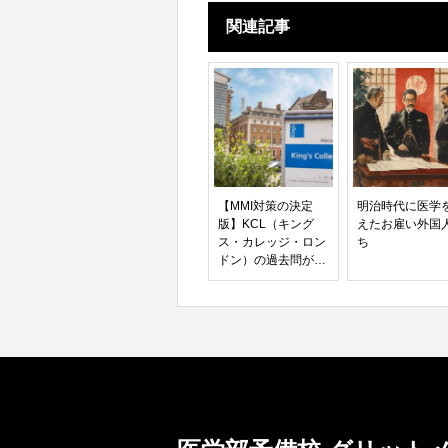
関連記事
【MMI対策の決定
明治時代に医学
版】KCL（キング
えたお雇い外国
ス・カレッジ・ロン
ち
ドン）の過去問が日
本の医学部合格に効
く理由