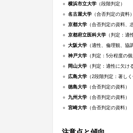
横浜市立大学
（段階判定）
名古屋大学
（合否判定の資料
京都大学
（合否判定の資料、
京都府立医科大学
（判定：適
大阪大学
（適性、倫理観、協
神戸大学
（判定：5分程度の個
岡山大学
（判定：適性に欠け
広島大学
（2段階判定：著し
徳島大学
（合否判定の資料）
九州大学
（合否判定の資料）
宮崎大学
（合否判定の資料）
注意点と傾向