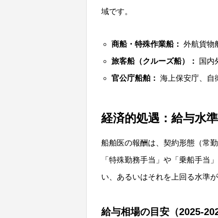
域です。
商船・特殊作業船：
外航貨物
旅客船（クルーズ船）：
国内
官公庁船舶：
海上保安庁、自
経済的処遇：給与水
船舶医の報酬は、契約形態（常勤
「特殊勤務手当」や「乗船手当」
い、あるいはそれを上回る水準が
給与相場の目安（2025-