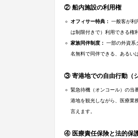
② 船内施設の利用権
オフィサー特典：
一般客が利
は制限付きで）利用できる権
家族同伴制度：
一部の外資系
名無料で同伴できる、あるい
③ 寄港地での自由行動（
緊急待機（オンコール）の当
港地を観光しながら、医療業
言えます。
④ 医療責任保険と法的保