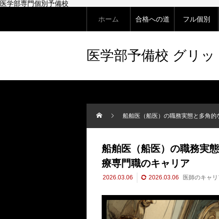
医学部専門個別予備校
ホーム
合格への道
フル個別
医学部予備校 グリ
船舶医（船医）の職務実態と多角的
船舶医（船医）の職務実態
療専門職のキャリア
2026.03.06
2026.03.06
医師のキャリ