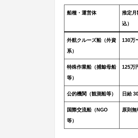
船種・運営体
推定月
込）
外航クルーズ船（外資
130万
系）
特殊作業船（捕鯨母船
125万
等）
公的機関（観測船等）
日給 3
国際交流船（NGO
原則無
等）