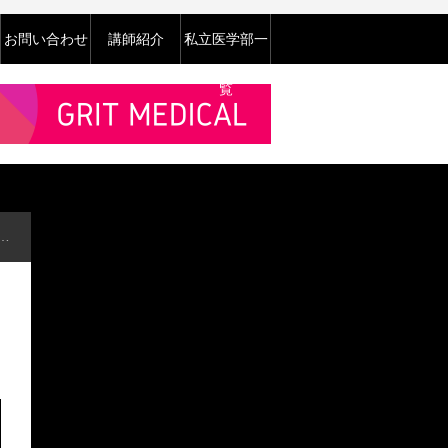
お問い合わせ
講師紹介
私立医学部一
覧
船舶医（船医）の職務実態と多角的な待遇分析：洋上の孤立環境における医