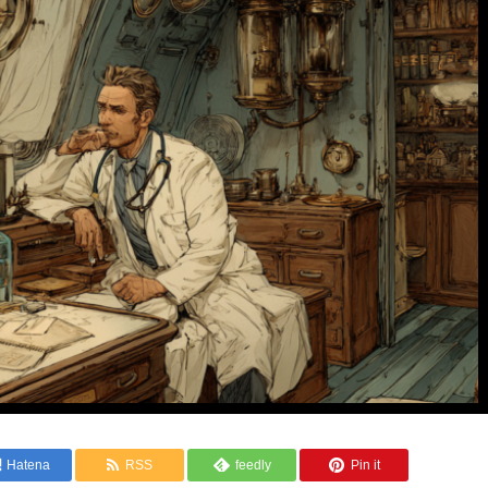
Hatena
RSS
feedly
Pin it