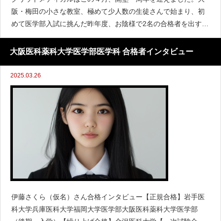
阪・梅田の小さな教室、極めて少人数の生徒さんで始まり、初
めて医学部入試に挑んだ昨年度、お陰様で2名の合格者を出すこ
とができました。これもひとえに生徒さんの頑張りに寄るとこ
ろが大きく、後進の受験生のみなさんの糧とすべく、合格者イ
大阪医科薬科大学医学部医学科 合格者インタビュー
ンタビューを掲載
2025.03.26
伊藤さくら（仮名）さん合格インタビュー【正規合格】岩手医
科大学兵庫医科大学福岡大学医学部大阪医科薬科大学医学部