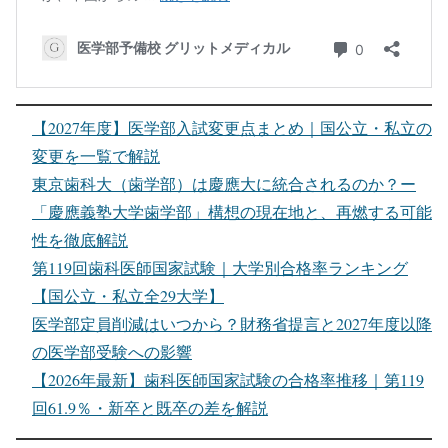
【2027年度】医学部入試変更点まとめ｜国公立・私立の
変更を一覧で解説
東京歯科大（歯学部）は慶應大に統合されるのか？ー
「慶應義塾大学歯学部」構想の現在地と、再燃する可能
性を徹底解説
第119回歯科医師国家試験｜大学別合格率ランキング
【国公立・私立全29大学】
医学部定員削減はいつから？財務省提言と2027年度以降
の医学部受験への影響
【2026年最新】歯科医師国家試験の合格率推移｜第119
回61.9％・新卒と既卒の差を解説