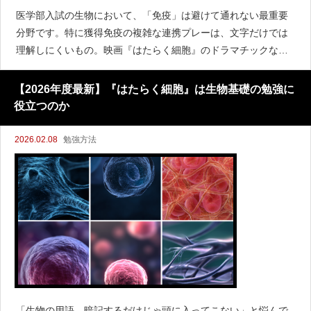
医学部入試の生物において、「免疫」は避けて通れない最重要
分野です。特に獲得免疫の複雑な連携プレーは、文字だけでは
理解しにくいもの。映画『はたらく細胞』のドラマチックな展
開を、そのまま試験対策の知識に変換しましょう。敵を知る：
樹状細胞による「抗原提示」映画の中で、情報を整理し、他の
【2026年度最新】『はたらく細胞』は生物基礎の勉強に
細
役立つのか
2026.02.08
勉強方法
「生物の用語、暗記するだけじゃ頭に入ってこない」と悩んで