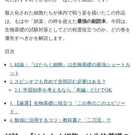
擬人化された細胞たちが体内で戦う姿を描いたこの作品
最強の副読本
は、もはや「娯楽」の枠を超えた
。今回は、
生物基礎の試験対策としてどの程度役立つのか、どの巻を
優先すべきかを解説します。
目次
1.
結論：『はたらく細胞』は生物基礎の最強ショートカ
ット
2.
スピンオフも含めて全部読む必要はある？
2.1.
学習効率を考えるなら「本編」だけでOK
3.
【厳選】生物基礎に役立つ「この巻のこのエピソー
ド」
4.
勉強に活用するコツ：教科書と「二刀流」で