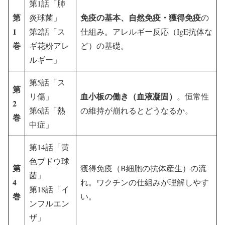
第1話「肺
第
免疫の基本、自然免疫・獲得免疫
炎球菌」
の
1
第2話「ス
仕組み。アレルギー反応（IgE抗体な
巻
ギ花粉アレ
ど）の基礎。
ルギー」
第5話「ス
第
血小板の働き（血液凝固）
リ傷」
。恒常性
2
第6話「熱
の維持が崩れるとどうなるか。
巻
中症」
第14話「黄
色ブドウ球
第
獲得免疫（B細胞の抗体産生）の流
菌」
4
れ。ワクチンの仕組みが理解しやす
第18話「イ
巻
い。
ンフルエン
ザ」