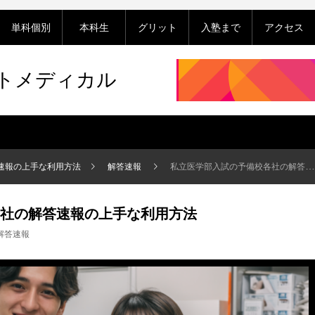
単科個別
本科生
グリット
入塾まで
アクセス
ットメディカル
速報の上手な利用方法
解答速報
私立医学部入試の予備校各社の解答速報の上手な利用方法
社の解答速報の上手な利用方法
解答速報