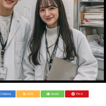
Hatena
RSS
feedly
Pin it