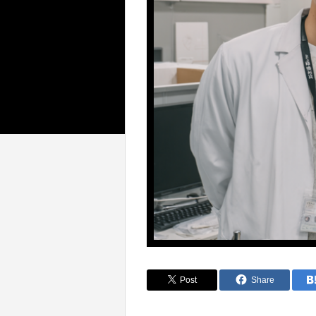
Post
Share