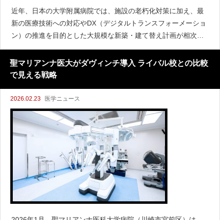
近年、日本の大学附属病院では、施設の老朽化対策に加え、最
新の医療技術への対応やDX（デジタルトランスフォーメーショ
ン）の推進を目的とした大規模な新築・建て替え計画が相次い
でいます。ここでは、2026年現在の最新情報をもとに、新築・
移転が行われた（または2026年予定の）大学附属病院を「開院
聖マリアンナ医大がダヴィンチ導入 ライバル校との比較
で見える戦略
2026.02.23
医学ニュース
2026年1月、聖マリアンナ医科大学病院（川崎市宮前区）は、