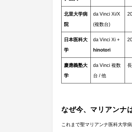
北里大学病
da Vinci Xi/X
2
院
(複数台)
日本医科大
da Vinci Xi +
2
学
hinotori
慶應義塾大
da Vinci 複数
長
学
台 / 他
なぜ今、マリアンナ
これまで聖マリアンナ医科大学病