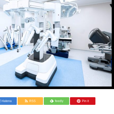
Hatena
RSS
feedly
Pin it