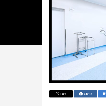
Post
Share