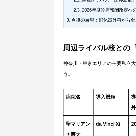
2.3.
2026年度診療報酬改定へ
3.
今後の展望：消化器外科から全
周辺ライバル校との
神奈川・東京エリアの主要私立大
う。
病院名
導入機種
導
外
聖マリアン
da Vinci Xi
2
ナ医大