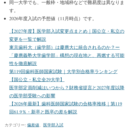
同一大学でも、一般枠・地域枠などで難易度は異なりま
す。
2026年度入試の予想値（11月時点）です。
【2027年度】医学部入試変更点まとめ｜国公立・私立の
変更を一覧で解説
東京歯科大（歯学部）は慶應大に統合されるのか？ー
「慶應義塾大学歯学部」構想の現在地と、再燃する可能
性を徹底解説
第119回歯科医師国家試験｜大学別合格率ランキング
【国公立・私立全29大学】
医学部定員削減はいつから？財務省提言と2027年度以降
の医学部受験への影響
【2026年最新】歯科医師国家試験の合格率推移｜第119
回61.9％・新卒と既卒の差を解説
カテゴリー:
偏差値
、
医学部入試