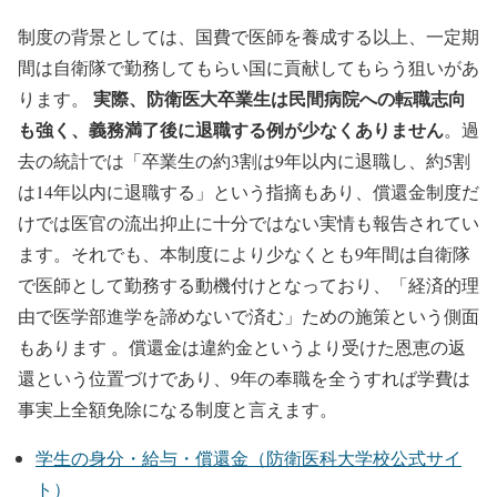
制度の背景としては、国費で医師を養成する以上、一定期
間は自衛隊で勤務してもらい国に貢献してもらう狙いがあ
実際、防衛医大卒業生は民間病院への転職志向
ります。
も強く、義務満了後に退職する例が少なくありません
。過
去の統計では「卒業生の約3割は9年以内に退職し、約5割
は14年以内に退職する」という指摘もあり、償還金制度だ
けでは医官の流出抑止に十分ではない実情も報告されてい
ます。それでも、本制度により少なくとも9年間は自衛隊
で医師として勤務する動機付けとなっており、「経済的理
由で医学部進学を諦めないで済む」ための施策という側面
もあります 。償還金は違約金というより受けた恩恵の返
還という位置づけであり、9年の奉職を全うすれば学費は
事実上全額免除になる制度と言えます。
学生の身分・給与・償還金（防衛医科大学校公式サイ
ト）