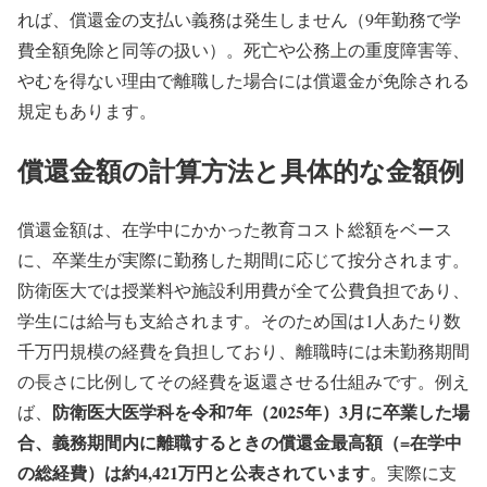
れば、償還金の支払い義務は発生しません（9年勤務で学
費全額免除と同等の扱い）。死亡や公務上の重度障害等、
やむを得ない理由で離職した場合には償還金が免除される
規定もあります。
償還金額の計算方法と具体的な金額例
償還金額は、在学中にかかった教育コスト総額をベース
に、卒業生が実際に勤務した期間に応じて按分されます。
防衛医大では授業料や施設利用費が全て公費負担であり、
学生には給与も支給されます。そのため国は1人あたり数
千万円規模の経費を負担しており、離職時には未勤務期間
の長さに比例してその経費を返還させる仕組みです。例え
防衛医大医学科を令和7年（2025年）3月に卒業した場
ば、
合、義務期間内に離職するときの償還金最高額（=在学中
の総経費）は約4,421万円と公表されています
。実際に支