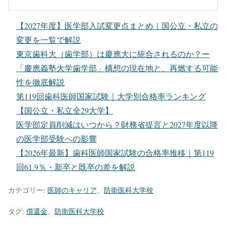
【2027年度】医学部入試変更点まとめ｜国公立・私立の
変更を一覧で解説
東京歯科大（歯学部）は慶應大に統合されるのか？ー
「慶應義塾大学歯学部」構想の現在地と、再燃する可能
性を徹底解説
第119回歯科医師国家試験｜大学別合格率ランキング
【国公立・私立全29大学】
医学部定員削減はいつから？財務省提言と2027年度以降
の医学部受験への影響
【2026年最新】歯科医師国家試験の合格率推移｜第119
回61.9％・新卒と既卒の差を解説
カテゴリー:
医師のキャリア
、
防衛医科大学校
タグ:
償還金
、
防衛医科大学校