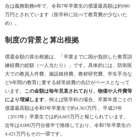
合は義務勤務6年で、令和7年卒業生の償還最高額は約980
万円とされています（医学科に比べて教育費が少ないた
め）。
制度の背景と算出根拠
償還金額の算出根拠は、「卒業までに国が負担した教育訓
練経費の総額（一人当たり）」です。具体的には、防衛医
大での教員人件費、施設維持費、教材研究費、学生手当な
ど6年間の教育に要する経常経費の合計がベースとなって
この金額は毎年見直されており、物価や人件費等
います。
により増減します
。例えば医学科の場合、卒業年度ごとの
償還最高額は令和5年卒業生で約4,363万円 、平成25年
（2013年）卒業生では約4,603万円と報じられています。
近年は4,000万円台後半で推移しており、令和7年卒業生の
4,421万円もその一環です。