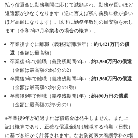
払う償還金は勤務期間に応じて減額され、勤務が長いほど
返還額が少なくなります（逆に言えば残り義務年数が多い
ほど高額になります）。以下に勤務年数別の目安額を示し
ます（令和7年3月卒業者の場合の概算）。
約4,421万円の償
卒業後すぐに離職（義務残期間9年）:
還
（金額は最高額）
約2,950万円の償還
卒業後3年で離職（義務残期間6年）:
（金額は最高額の約3分の2）
約1,960万円の償還
卒業後5年で離職（義務残期間4年）:
（金額は最高額の約4分の1強）
約490万円の償還
卒業後8年で離職（義務残期間1年）:
（金額は最高額の約9分の1）
※卒業後9年が経過すれば償還金は発生しません。また上
記は概算であり、正確な償還金額は離職する時期（日数）
に基づき細かく計算されます。なお防衛医大看護学科の場