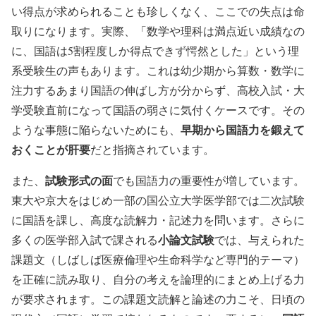
い得点が求められることも珍しくなく、ここでの失点は命
取りになります。実際、「数学や理科は満点近い成績なの
に、国語は5割程度しか得点できず愕然とした」という理
系受験生の声もあります。これは幼少期から算数・数学に
注力するあまり国語の伸ばし方が分からず、高校入試・大
学受験直前になって国語の弱さに気付くケースです。その
早期から国語力を鍛えて
ような事態に陥らないためにも、
おくことが肝要
だと指摘されています。
試験形式の面
また、
でも国語力の重要性が増しています。
東大や京大をはじめ一部の国公立大学医学部では二次試験
に国語を課し、高度な読解力・記述力を問います。さらに
小論文試験
多くの医学部入試で課される
では、与えられた
課題文（しばしば医療倫理や生命科学など専門的テーマ）
を正確に読み取り、自分の考えを論理的にまとめ上げる力
が要求されます。この課題文読解と論述の力こそ、日頃の