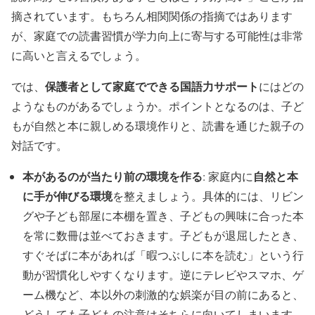
摘されています。もちろん相関関係の指摘ではあります
が、家庭での読書習慣が学力向上に寄与する可能性は非常
に高いと言えるでしょう。
保護者として家庭でできる国語力サポート
では、
にはどの
ようなものがあるでしょうか。ポイントとなるのは、子ど
もが自然と本に親しめる環境作りと、読書を通じた親子の
対話です。
本があるのが当たり前の環境を作る
自然と本
: 家庭内に
に手が伸びる環境
を整えましょう。具体的には、リビン
グや子ども部屋に本棚を置き、子どもの興味に合った本
を常に数冊は並べておきます。子どもが退屈したとき、
すぐそばに本があれば「暇つぶしに本を読む」という行
動が習慣化しやすくなります。逆にテレビやスマホ、ゲ
ーム機など、本以外の刺激的な娯楽が目の前にあると、
どうしても子どもの注意はそちらに向いてしまいます。