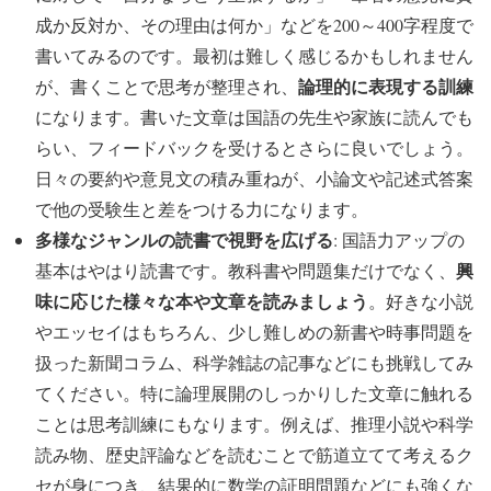
成か反対か、その理由は何か」などを200～400字程度で
書いてみるのです。最初は難しく感じるかもしれません
論理的に表現する訓練
が、書くことで思考が整理され、
になります。書いた文章は国語の先生や家族に読んでも
らい、フィードバックを受けるとさらに良いでしょう。
日々の要約や意見文の積み重ねが、小論文や記述式答案
で他の受験生と差をつける力になります。
多様なジャンルの読書で視野を広げる
: 国語力アップの
興
基本はやはり読書です。教科書や問題集だけでなく、
味に応じた様々な本や文章を読みましょう
。好きな小説
やエッセイはもちろん、少し難しめの新書や時事問題を
扱った新聞コラム、科学雑誌の記事などにも挑戦してみ
てください。特に論理展開のしっかりした文章に触れる
ことは思考訓練にもなります。例えば、推理小説や科学
読み物、歴史評論などを読むことで筋道立てて考えるク
セが身につき、結果的に数学の証明問題などにも強くな