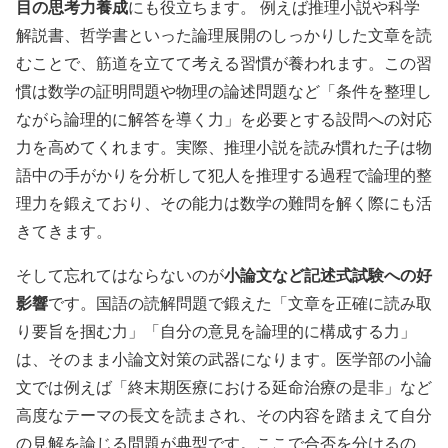
目の思考力養成
にも役立ちます。 例えば推理小説や科学
解説書、哲学書といった論理展開のしっかりした文章を読
むことで、筋道を立てて考える習慣が養われます。この習
慣は数学の証明問題や物理の論述問題など「条件を整理し
ながら論理的に解答を導く力」を必要とする設問への対応
力を高めてくれます。実際、推理小説を読み慣れた子は物
語中の手がかりを分析して犯人を推理する過程で論理的整
理力を鍛えており、その能力は数学の難問を解く際にも活
きてきます。
小論文など記述式試験への好
そして忘れてはならないのが
影響
です。国語の読解問題で鍛えた「文章を正確に読み取
り要旨を掴む力」「自分の意見を論理的に構成する力」
は、そのまま小論文対策の武器になります。医学部の小論
文では例えば「終末期医療における延命治療の是非」など
高度なテーマの長文を読まされ、その内容を踏まえて自分
の見解を論じる問題が典型です。ここで合否を分けるの