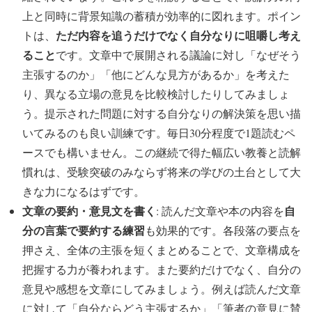
上と同時に背景知識の蓄積が効率的に図れます。ポイン
ただ内容を追うだけでなく自分なりに咀嚼し考え
トは、
ること
です。文章中で展開される議論に対し「なぜそう
主張するのか」「他にどんな見方があるか」を考えた
り、異なる立場の意見を比較検討したりしてみましょ
う。提示された問題に対する自分なりの解決策を思い描
いてみるのも良い訓練です。毎日30分程度で1題読むペ
ースでも構いません。この継続で得た幅広い教養と読解
慣れは、受験突破のみならず将来の学びの土台として大
きな力になるはずです。
文章の要約・意見文を書く
自
: 読んだ文章や本の内容を
分の言葉で要約する練習
も効果的です。各段落の要点を
押さえ、全体の主張を短くまとめることで、文章構成を
把握する力が養われます。また要約だけでなく、自分の
意見や感想を文章にしてみましょう。例えば読んだ文章
に対して「自分ならどう主張するか」「筆者の意見に賛