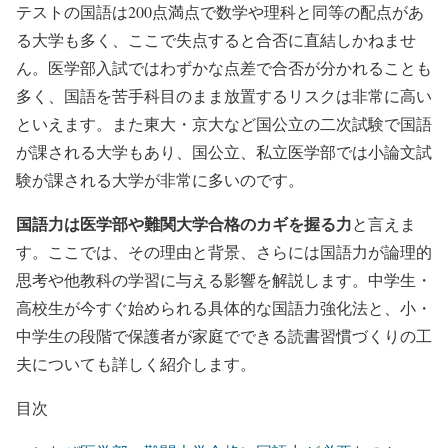
テストの国語は200点満点で数学や理科と同等の配点があ
る大学も多く、ここで失点すると合否に直結しかねませ
ん。医学部入試ではわずかな点差で合否が分かれることも
多く、国語を苦手科目のまま放置するリスクは非常に高い
といえます。また東大・京大など国公立の二次試験で国語
が課される大学もあり、国公立、私立医学部では小論文試
験が課される大学が非常に多いのです。
国語力は医学部や難関大学合格のカギを握る力
と言えま
す。ここでは、その理由と背景、さらには国語力が論理的
思考や他教科の学習に与える影響を解説します。中学生・
高校生が今すぐ始められる具体的な国語力強化法と、小・
中学生の段階で保護者が家庭でできる読書習慣づくりの工
夫についても詳しく紹介します。
目次