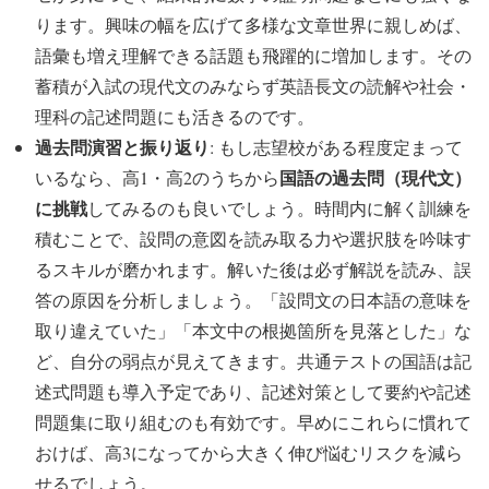
ります。興味の幅を広げて多様な文章世界に親しめば、
語彙も増え理解できる話題も飛躍的に増加します。その
蓄積が入試の現代文のみならず英語長文の読解や社会・
理科の記述問題にも活きるのです。
過去問演習と振り返り
: もし志望校がある程度定まって
国語の過去問（現代文）
いるなら、高1・高2のうちから
に挑戦
してみるのも良いでしょう。時間内に解く訓練を
積むことで、設問の意図を読み取る力や選択肢を吟味す
るスキルが磨かれます。解いた後は必ず解説を読み、誤
答の原因を分析しましょう。「設問文の日本語の意味を
取り違えていた」「本文中の根拠箇所を見落とした」な
ど、自分の弱点が見えてきます。共通テストの国語は記
述式問題も導入予定であり、記述対策として要約や記述
問題集に取り組むのも有効です。早めにこれらに慣れて
おけば、高3になってから大きく伸び悩むリスクを減ら
せるでしょう。