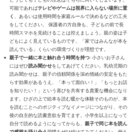
テレビやゲームは視界に入らない場所に置
可能であれば
く
、あるいは使用時間を家庭ルールで決めるなどの工夫
をしてください。 保護者の方自身も、子どもの前で長
時間スマホを見続けることは控えましょう。親の姿は子
どもによく見えているものです。「家ではみんなが本を
読んでいる」くらいの環境づくりが理想です。
親子で一緒に本と触れ合う時間を持つ
: 小さいお子さん
読み聞かせ
にはぜひ
をしてあげてください。乳幼児期の
読み聞かせは、親子の信頼関係を深め情緒の安定をもた
らす効果があるうえ、「本って面白い！」「もっとお話
を知りたい！」という喜びを共有する貴重な機会になり
ます。ひざの上で絵本を読む暖かな体験そのものが、本
を読むことへのポジティブなイメージにつながり、その
後の自主的な読書意欲を育てます。小学生以上になって
親子で同じ本を読ん
自分で読めるようになってからも、
で感想を語り合う
習慣をぜひ続けてみてください。例え