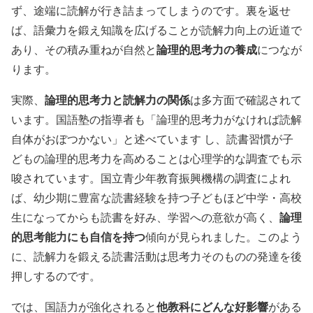
ず、途端に読解が行き詰まってしまうのです。裏を返せ
ば、語彙力を鍛え知識を広げることが読解力向上の近道で
論理的思考力の養成
あり、その積み重ねが自然と
につなが
ります。
論理的思考力と読解力の関係
実際、
は多方面で確認されて
います。国語塾の指導者も「論理的思考力がなければ読解
自体がおぼつかない」と述べています し、読書習慣が子
どもの論理的思考力を高めることは心理学的な調査でも示
唆されています。国立青少年教育振興機構の調査によれ
ば、幼少期に豊富な読書経験を持つ子どもほど中学・高校
論理
生になってからも読書を好み、学習への意欲が高く、
的思考能力にも自信を持つ
傾向が見られました。このよう
に、読解力を鍛える読書活動は思考力そのものの発達を後
押しするのです。
他教科にどんな好影響
では、国語力が強化されると
がある