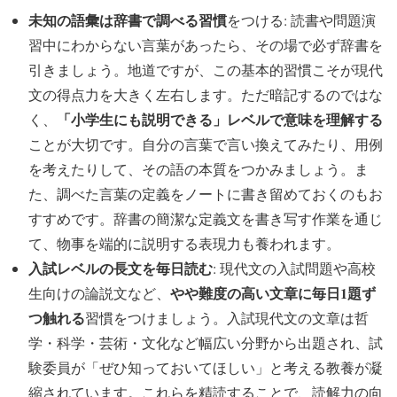
未知の語彙は辞書で調べる習慣
をつける: 読書や問題演
習中にわからない言葉があったら、その場で必ず辞書を
引きましょう。地道ですが、この基本的習慣こそが現代
文の得点力を大きく左右します。ただ暗記するのではな
「小学生にも説明できる」レベルで意味を理解する
く、
ことが大切です。自分の言葉で言い換えてみたり、用例
を考えたりして、その語の本質をつかみましょう。ま
た、調べた言葉の定義をノートに書き留めておくのもお
すすめです。辞書の簡潔な定義文を書き写す作業を通じ
て、物事を端的に説明する表現力も養われます。
入試レベルの長文を毎日読む
: 現代文の入試問題や高校
やや難度の高い文章に毎日1題ず
生向けの論説文など、
つ触れる
習慣をつけましょう。入試現代文の文章は哲
学・科学・芸術・文化など幅広い分野から出題され、試
験委員が「ぜひ知っておいてほしい」と考える教養が凝
縮されています。これらを精読することで、読解力の向