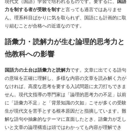
国語
現代文（国語）学習で培われるものです。要するに、
力を制する者が受験を制す
と言っても過言ではありませ
ん。理系科目ばかりに気を取られず、国語にも計画的に取
り組むことが合格への近道なのです。
語彙力・読解力が生む論理的思考力と
他教科への影響
国語力の土台は語彙力と読解力
です。文章に出てくる語句
の意味を正確に理解し、多様な内容の文章を読み解く力が
なければ、高度な思考を要する入試問題に太刀打ちできま
せん。現代文指導の専門家は「論理的思考力の不足」以前
に「語彙力不足」と「背景知識の欠如」こそが多くの受験
生が現代文を苦手とする根本原因だと指摘しています。難
解な語句や抽象的なテーマに直面したとき、語彙力が乏し
いと文章の論理構造は頭ではわかっても内容が理解でき