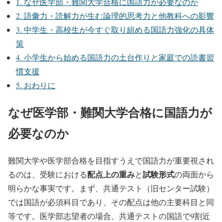
1.
なぜ医学部・難関大学合格に国語力が必要なのか
2.
語彙力・読解力が生む論理的思考力と他教科への影響
3.
中学生・高校生が今すぐ取り組める国語力強化の具体
策
4.
小学生から始める国語力の土台作りと家庭での読書習
慣支援
5.
おわりに
なぜ医学部・難関大学合格に国語力が
必要なのか
難関大学や医学部合格を目指すうえで国語力が重要視され
配点上の重み
試験形式
るのは、受験における
と
の両面から
明らかな事実です。まず、共通テスト（旧センター試験）
では国語が必須科目であり、その配点は他の主要科目と同
等です。医学部志望者の場合、共通テストの国語で9割近