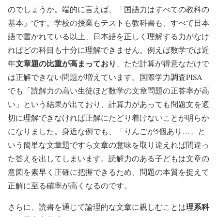
のでしょうか。端的に言えば、「国語力はすべての教科の
基本」です。学校の授業もテストも教科書も、すべて日本
語で書かれている以上、日本語を正しく理解する力がなけ
ればどの科目も十分に理解できません。例えば数学では近
文章題の比重が高まっており
年
、ただ計算が得意なだけで
は正解できない問題が増えています。国際学力調査PISA
でも「読解力の高い生徒ほど数学の文章問題の正答率が高
い」という結果が出ており、計算力があっても問題文を適
切に理解できなければ正解にたどり着けないことが明らか
になりました。身近な例でも、「りんごが5個あり…」と
いう簡単な文章題ですら文章の意味を取り違えれば間違っ
た答えを出してしまいます。読解力のある子どもは文章の
意図を素早く正確に把握できるため、問題の本質を捉えて
正解に至る確率が高くなるのです。
理系科
さらに、読書を通じて論理的な文章に親しむことは