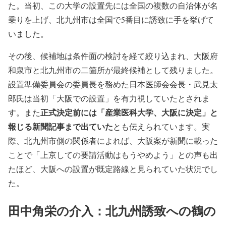
た。当初、この大学の設置先には全国の複数の自治体が名
乗りを上げ、北九州市は全国で5番目に誘致に手を挙げて
いました。
その後、候補地は条件面の検討を経て絞り込まれ、大阪府
和泉市と北九州市の二箇所が最終候補として残りました。
設置準備委員会の委員長を務めた日本医師会会長・武見太
郎氏は当初「大阪での設置」を有力視していたとされま
正式決定前には「産業医科大学、大阪に決定」と
す。また
報じる新聞記事まで出ていた
とも伝えられています。実
際、北九州市側の関係者によれば、大阪案が新聞に載った
ことで「上京しての要請活動はもうやめよう」との声も出
たほど、大阪への設置が既定路線と見られていた状況でし
た。
田中角栄の介入：北九州誘致への鶴の