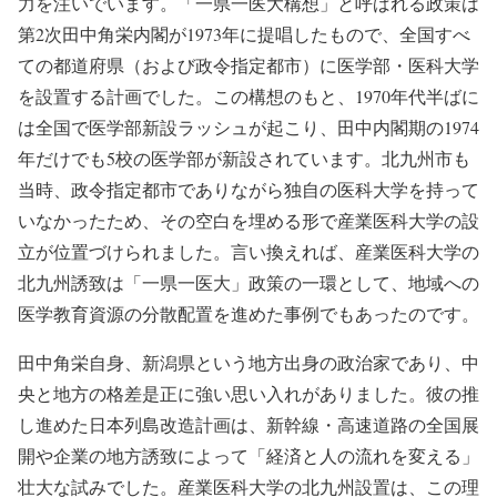
力を注いでいます。「一県一医大構想」と呼ばれる政策は
第2次田中角栄内閣が1973年に提唱したもので、全国すべ
ての都道府県（および政令指定都市）に医学部・医科大学
を設置する計画でした。この構想のもと、1970年代半ばに
は全国で医学部新設ラッシュが起こり、田中内閣期の1974
年だけでも5校の医学部が新設されています。北九州市も
当時、政令指定都市でありながら独自の医科大学を持って
いなかったため、その空白を埋める形で産業医科大学の設
立が位置づけられました。言い換えれば、産業医科大学の
北九州誘致は「一県一医大」政策の一環として、地域への
医学教育資源の分散配置を進めた事例でもあったのです。
田中角栄自身、新潟県という地方出身の政治家であり、中
央と地方の格差是正に強い思い入れがありました。彼の推
し進めた日本列島改造計画は、新幹線・高速道路の全国展
開や企業の地方誘致によって「経済と人の流れを変える」
壮大な試みでした。産業医科大学の北九州設置は、この理