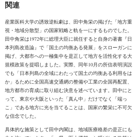
関連
産業医科大学の誘致逆転劇は、田中角栄の掲げた「地方重
視・地域分散型」の国家戦略と軌を一にするものでした。
田中角栄は1972年に総理大臣に就任すると自身の著書『日
本列島改造論』で「国土の均衡ある発展」をスローガンに
掲げ、大都市への一極集中を是正して地方を活性化する大
規模政策を提唱しました。実際、同年10月の所信表明演説
でも「日本列島の全域にわたって国土の均衡ある利用をは
か」るために全国高速交通網の整備や工業の全国再配置、
地方都市の育成に取り組む決意を述べています。田中にと
って、東京や大阪といった「真ん中」だけでなく「端っ
こ」である地方に光を当てることは、国家の繁栄に不可欠
な信念でした。
具体的な施策として田中内閣は、地域医療格差の是正にも