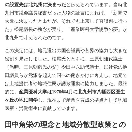
の設置先は北九州に決まった
と伝えられています。当時北
九州市議会議長秘書だった人物の証言によれば、「新聞で
大阪に決まったと出たが、それでも上京して直談判に行っ
た」松尾議長の執念が実り、「産業医科大学誘致の夢」が
北九州で叶えられたのです。
この決定には、地元選出の国会議員や各界の協力も大きな
役割を果たしました。松尾氏とともに、三原朝雄代議士
（当時。三原朝彦氏の父）や田中六助代議士、民社党の池
田議員らが党派を超えて国への働きかけに奔走し、地元で
は土地提供者や地域住民が誘致運動に協力しました。最終
産業医科大学は1978年4月に北九州市八幡西区医生
的に、
ヶ丘の地に開学し
、現在まで産業医育成の拠点として地域
医療・労働衛生に貢献しています。
田中角栄の理念と地域分散型政策との