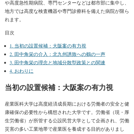
や高度急性期病院、専門センターなどは都市部に集中し、
地方では高度な検査機器や専門診療科を備えた病院が限ら
れます。
目次
1.
当初の設置候補：大阪案の有力視
2.
田中角栄の介入：北九州誘致への鶴の一声
3.
田中角栄の理念と地域分散型政策との関連
4.
おわりに
当初の設置候補：大阪案の有力視
産業医科大学は高度経済成長期における労働者の安全と健
康確保の必要性から構想された大学です。労働省（現・厚
生労働省）が所管する公設民営大学として企画され、労働
災害の多い工業地帯で産業医を養成する目的がありまし