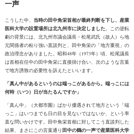
一声
当時の田中角栄首相が最終判断を下し、産業
こうした中、
医科大学の設置場所は北九州市に決定しました
。この逆転
劇の背景には、北九州市議会議長・松尾武氏（故人）ら地
元関係者の粘り強い直談判と、田中角栄の「地方重視」の
政治理念がありました。昭和48年（1973年）頃、松尾議長
は首相在任中の田中角栄に直接掛け合い、次のような言葉
で地方誘致の必要性を訴えたといいます。
「真ん中があるというのは端っこがあるから。端っこには
何時（いつ）日が当たるんですか」
「真ん中」（大都市圏）ばかり優遇されて地方という「端
っこ」はいつまでも日の目を見ないではないか、という率
直な問いかけです。田中角栄首相に対してこう直談判した
田中の鶴の一声で産業医科大学
結果、まさにこの言葉通り