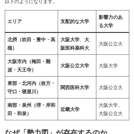
以下のようになります。
影響力のあ
エリア
支配的な大学
る大学
北摂（吹田・豊中・高
大阪大学
大
、
大阪公立大
槻）
阪医科薬科大
大阪市内（梅田・難
大阪公立大学
大阪大学
波・天王寺）
東部・北河内（枚方・
関西医科大学
大阪公立大
守口・寝屋川）
南部・泉州（堺・岸和
大阪大学、
近畿大学
田・和泉）
大阪公立大
なぜ「勢力図」が存在するのか