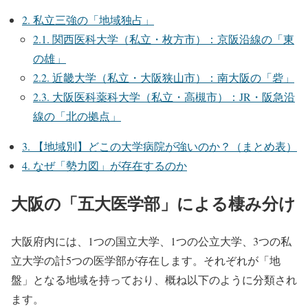
2.
私立三強の「地域独占」
2.1.
関西医科大学（私立・枚方市）：京阪沿線の「東
の雄」
2.2.
近畿大学（私立・大阪狭山市）：南大阪の「砦」
2.3.
大阪医科薬科大学（私立・高槻市）：JR・阪急沿
線の「北の拠点」
3.
【地域別】どこの大学病院が強いのか？（まとめ表）
4.
なぜ「勢力図」が存在するのか
大阪の「五大医学部」による棲み分け
大阪府内には、1つの国立大学、1つの公立大学、3つの私
立大学の計5つの医学部が存在します。それぞれが「地
盤」となる地域を持っており、概ね以下のように分類され
ます。