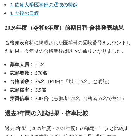
3.
佐賀大学医学部の選抜の特徴
4.
今後の日程
2026年度（令和8年度）前期日程 合格発表結果
合格発表資料に掲載された医学科の受験番号をカウントし
た結果、今年度の合格者数は以下の通りとなりました。
募集人員：
51名
志願者数：
278名
合格者数：
55名
（PDFに「以上55名」と明記）
志願倍率：
5.5倍
実質倍率：
5.05倍
（志願者278名÷合格者55名で算出）
過去3年間の入試結果・倍率比較
過去2年間（2025年度・2024年度）の確定データと比較す