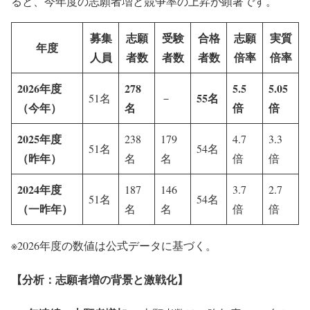
ると、今年度の志願者増と競争率の上昇が顕著です。
募集
志願
受験
合格
志願
実質
年度
人員
者数
者数
者数
倍率
倍率
2026年度
278
5.5
5.05
55名
51名
－
（今年）
名
倍
倍
2025年度
238
179
4.7
3.3
51名
54名
（昨年）
名
名
倍
倍
2024年度
187
146
3.7
2.7
51名
54名
（一昨年）
名
名
倍
倍
※2026年度の数値は公式データに基づく。
【分析：志願者増の背景と激戦化】