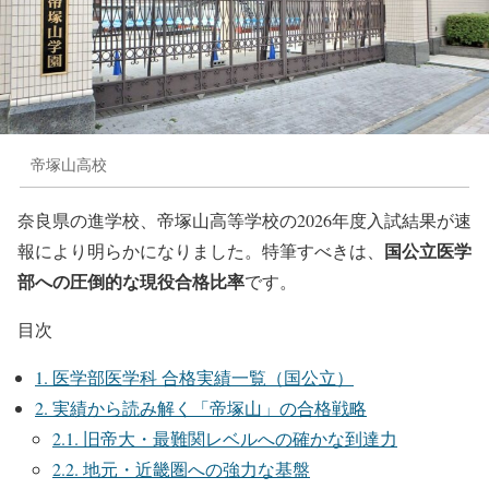
帝塚山高校
奈良県の進学校、帝塚山高等学校の2026年度入試結果が速
国公立医学
報により明らかになりました。特筆すべきは、
部への圧倒的な現役合格比率
です。
目次
1.
医学部医学科 合格実績一覧（国公立）
2.
実績から読み解く「帝塚山」の合格戦略
2.1.
旧帝大・最難関レベルへの確かな到達力
2.2.
地元・近畿圏への強力な基盤