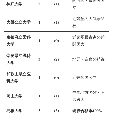
関西圏・最難関国
神戸大学
2
(1)
立
近畿圏の人気難関
大阪公立大学
1
(1)
校
京都府立医科
近畿圏最古参の難
1
(0)
大学
関医大
奈良県立医科
3
(2)
地元・奈良の精鋭
大学
和歌山県立医
1
(0)
近畿圏国公立
科大学
中国地方の雄・旧
岡山大学
1
(1)
六医大
島根大学
3
現役合格率100%
(3)