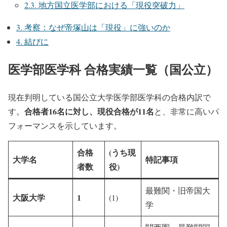
2.3.
地方国立医学部における「現役突破力」
3.
考察：なぜ帝塚山は「現役」に強いのか
4.
結びに
医学部医学科 合格実績一覧（国公立）
現在判明している国公立大学医学部医学科の合格内訳で
合格者16名に対し、現役合格が11名
す。
と、非常に高いパ
フォーマンスを示しています。
合格
(うち現
大学名
特記事項
者数
役)
最難関・旧帝国大
大阪大学
1
(1)
学