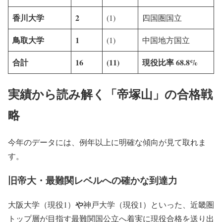
香川大学
2
(1)
四国圏国立
鳥取大学
1
(1)
中国地方国立
合計
16
(11)
現役比率 68.8%
実績から読み解く「帝塚山」の合格戦
略
今年のデータには、例年以上に明確な傾向が見て取れま
す。
旧帝大・最難関レベルへの確かな到達力
や
大阪大学（現役1）
神戸大学（現役1）といった、近畿圏
トップ層が目指す最難関国公立へ着実に現役合格を送り出