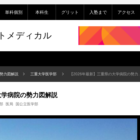
単科個別
本科生
グリット
入塾まで
アクセス
ットメディカル
の勢力図解説
三重大学医学部
【2026年最新】三重県の大学病院の勢力図解説
大学病院の勢力図解説
部
医局
国公立医学部