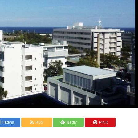
Hatena
RSS
feedly
Pin it